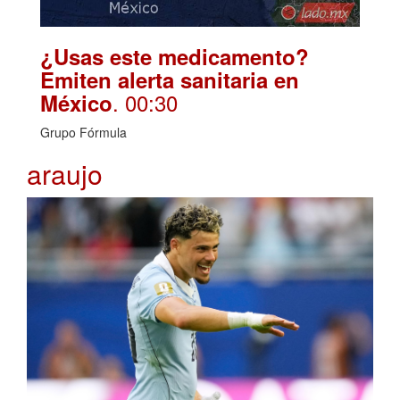
¿Usas este medicamento?
Emiten alerta sanitaria en
. 00:30
México
Grupo Fórmula
araujo