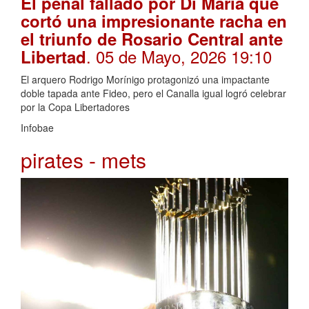
El penal fallado por Di María que
cortó una impresionante racha en
el triunfo de Rosario Central ante
. 05 de Mayo, 2026 19:10
Libertad
El arquero Rodrigo Morínigo protagonizó una impactante
doble tapada ante Fideo, pero el Canalla igual logró celebrar
por la Copa Libertadores
Infobae
pirates - mets