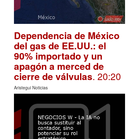
Dependencia de México
del gas de EE.UU.: el
90% importado y un
apagón a merced de
cierre de válvulas
. 20:20
Aristegui Noticias