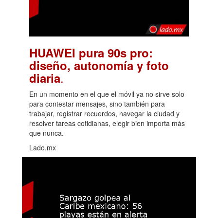
HUAWEI pura 90s pro:
diseño, autonomía y foto
.
diaria
En un momento en el que el móvil ya no sirve solo
para contestar mensajes, sino también para
trabajar, registrar recuerdos, navegar la ciudad y
resolver tareas cotidianas, elegir bien importa más
que nunca.
Lado.mx