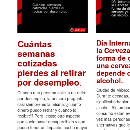
Cuántas
Día Intern
la Cerveza
semanas
forma de d
cotizadas
una cerve
pierdes al retirar
depende d
.
alcohol.
por desempleo
.
Ciudad de México,
Cuando una persona solicita un retiro
Durante décadas, 
por desempleo, la primera pregunta
significaba hablar
casi siempre es la misma: ¿cuánto
alcohol. Sin embar
dinero puedo retirar y cuándo lo
consumo están ev
recibiré? Pero, existe otro aspecto
vez más personas
que suele pasar desapercibido y que
alternativas que l
puede tener un impacto mucho mayor