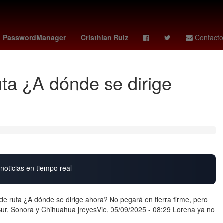
oin
Star Wars
Valeria Marquez
José Luis Álvarez
PasswordManager
Cristhian Ruiz
Contacto
uta ¿A dónde se dirige
noticias en tiempo real
de ruta ¿A dónde se dirige ahora? No pegará en tierra firme, pero
 Sur, Sonora y Chihuahua jreyesVie, 05/09/2025 - 08:29 Lorena ya no