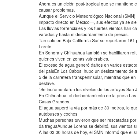
Ahora es un ciclón post-tropical que se mantiene e
causar problemas.
Aunque el Servicio Meteorológico Nacional (SMN) i
impacto directo en México—, sus efectos ya se sie
Las lluvias torrenciales y los fuertes vientos han
varados y hasta el desbordamiento de presas.
Tan solo en Baja California Sur se reportaron 16
Loreto.
En Sonora y Chihuahua también se habilitaron ref
quienes viven en zonas vulnerables.
El exceso de agua generó daños en varios estados
del paísEn Los Cabos, hubo un deslizamiento de tie
5 de la carretera transpeninsular, mientras que en
deslave.
“Se incrementaron los niveles de los arroyos San J
En Chihuahua, el desbordamiento de la presa Las 
Casas Grandes.
El agua superó la vía por más de 30 metros, lo que 
autobuses y coches.
Muchas personas tuvieron que ser rescatadas por l
da treguaAunque Lorena se debilitó, sus vientos s
A las 03:00 horas de hoy, el SMN informó que el 