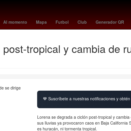
aloma cuevas
warriors - pacers
famalicão - porto
FONCA
Bitc
Al momento
Mapa
Futbol
Club
Generador QR
 post-tropical y cambia de r
💙 Suscríbete a nuestras notificaciones y obtén 
Lorena se degrada a ciclón post-tropical y cambia 
sus lluvias ya provocaron caos en Baja California
es huracán, ni tormenta tropical.