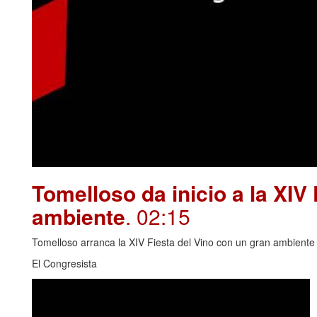
Tomelloso da inicio a la XIV
ambiente
. 02:15
Tomelloso arranca la XIV Fiesta del Vino con un gran ambiente y
El Congresista