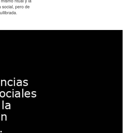
 mismo ritual y la
 social, pero de
ilibrada.