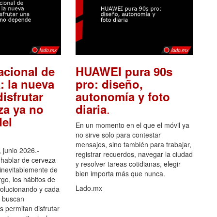
acional de
HUAWEI pura 90s
: la nueva
pro: diseño,
isfrutar
autonomía y foto
.
za ya no
diaria
el
En un momento en el que el móvil ya
no sirve solo para contestar
mensajes, sino también para trabajar,
 junio 2026.-
registrar recuerdos, navegar la ciudad
hablar de cerveza
y resolver tareas cotidianas, elegir
 inevitablemente de
bien importa más que nunca.
go, los hábitos de
Lado.mx
olucionando y cada
 buscan
es permitan disfrutar