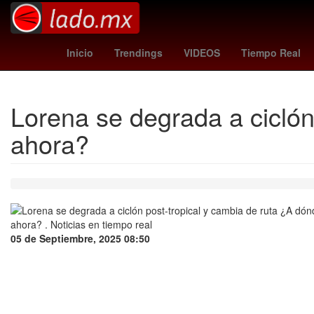
Carlos Guillermo González Romo
celta vs bilbao
p
Inicio
Trendings
VIDEOS
Tiempo Real
Lorena se degrada a ciclón
ahora?
05 de Septiembre, 2025 08:50