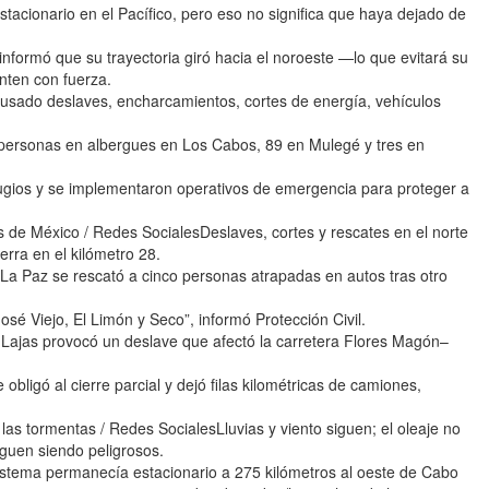
stacionario en el Pacífico, pero eso no significa que haya dejado de
nformó que su trayectoria giró hacia el noroeste —lo que evitará su
nten con fuerza.
 causado deslaves, encharcamientos, cortes de energía, vehículos
1 personas en albergues en Los Cabos, 89 en Mulegé y tres en
ugios y se implementaron operativos de emergencia para proteger a
 de México / Redes SocialesDeslaves, cortes y rescates en el norte
rra en el kilómetro 28.
 La Paz se rescató a cinco personas atrapadas en autos tras otro
osé Viejo, El Limón y Seco”, informó Protección Civil.
Lajas provocó un deslave que afectó la carretera Flores Magón–
obligó al cierre parcial y dejó filas kilométricas de camiones,
as tormentas / Redes SocialesLluvias y viento siguen; el oleaje no
iguen siendo peligrosos.
sistema permanecía estacionario a 275 kilómetros al oeste de Cabo