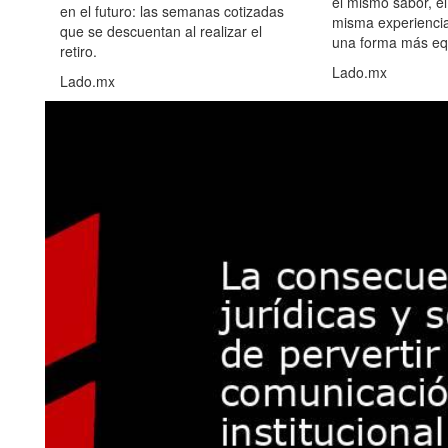
el mismo sabor, el
en el futuro: las semanas cotizadas
misma experiencia
que se descuentan al realizar el
una forma más equ
retiro.
Lado.mx
Lado.mx