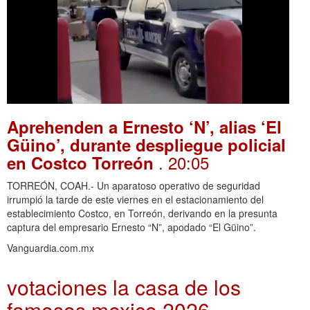
Aprehenden a Ernesto ‘N’, alias ‘El
Güino’, durante despliegue policial
. 20:05
en Costco Torreón
TORREÓN, COAH.- Un aparatoso operativo de seguridad
irrumpió la tarde de este viernes en el estacionamiento del
establecimiento Costco, en Torreón, derivando en la presunta
captura del empresario Ernesto “N”, apodado “El Güino”.
Vanguardia.com.mx
votaciones la casa de los
famosos mexico 2026