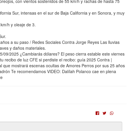
breojos, con vientos sostenidos de 55 km/h y rachas de hasta 75
fornia Sur, intensas en el sur de Baja California y en Sonora, y muy
km/h y oleaje de 3.
Sur.
daños a su paso / Redes Sociales Contra Jorge Reyes Las lluvias
laves y daños materiales.
09/2025 ¿Cambiarás dólares? El peso cierra estable este viernes
 recibo de luz CFE si perdiste el recibo: guía 2025 Contra |
al que mostrará escenas ocultas de Amores Perros por sus 25 años
 Padrón Te recomendamos VIDEO: Dalílah Polanco cae en plena
te