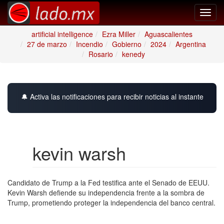
Toggl
navig
artificial intelligence
Ezra Miller
Aguascalientes
27 de marzo
Incendio
Gobierno
2024
Argentina
Rosario
kenedy
🔔 Activa las notificaciones para recibir noticias al instante
kevin warsh
Candidato de Trump a la Fed testifica ante el Senado de EEUU.
Kevin Warsh defiende su independencia frente a la sombra de
Trump, prometiendo proteger la independencia del banco central.