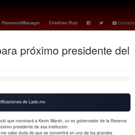
coahuila 2026
Selección de fútbol de España
cubs - giants
PasswordManager
Cristhian Ruiz
Contacto
para próximo presidente del
otificaciones de Lado.mx
ció que nominará a Kevin Warsh, un ex gobernador de la Reserva
róximo presidente de esa institución.
me cabe duda de que se convertirá en uno de los grandes