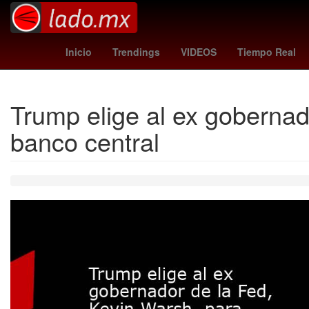
colombia vs jordan
Star Wars
colombia - jordania
11 de 
Inicio
Trendings
VIDEOS
Tiempo Real
Trump elige al ex gobernad
banco central