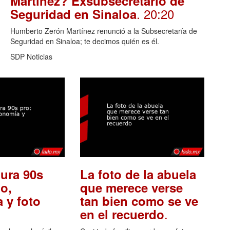
Martínez? Exsubsecretario de
. 20:20
Seguridad en Sinaloa
Humberto Zerón Martínez renunció a la Subsecretaría de
Seguridad en Sinaloa; te decimos quién es él.
SDP Noticias
ura 90s
La foto de la abuela
o,
que merece verse
 y foto
tan bien como se ve
.
en el recuerdo