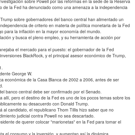
nvestigación sobre Powell por las reformas en la sede de la Reserva
no de la Fed ha denunciado como una amenaza a la independencia
 Trump sobre gobernadores del banco central han alimentado un
independencia de criterio en materia de política monetaria de la Fed
go para la inflación en la mayor economía del mundo.
lación y busca el pleno empleo, y su herramienta de acción por
nejaba el mercado para el puesto: el gobernador de la Fed
s inversiones BlackRock, y el principal asesor económico de Trump,
1.
sidente George W.
a económica de la Casa Blanca de 2002 a 2006, antes de ser
d.
del banco central debe ser confirmado por el Senado.
a allí, pero el destino de la Fed es uno de los pocos temas sobre los
n públicamente su desacuerdo con Donald Trump.
 al candidato, el republicano Thom Tillis hizo saber que no
miento judicial contra Powell no sea descartado.
esidente de querer colocar "marionetas" en la Fed para tomar el
nta el consumo y la inversión, y aumentan así la dinámica