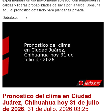
experimentará un día mayormente soleado, con temperaturas
cálidas y ligeras probabilidades de lluvia por la tarde. Consulta
aquí el pronóstico detallado para planear tu jornada.
Debate.com.mx
Pronóstico del clima en Ciudad
Juárez, Chihuahua hoy 31 de julio
. 31 de Julio, 2026 03:25
de 2026