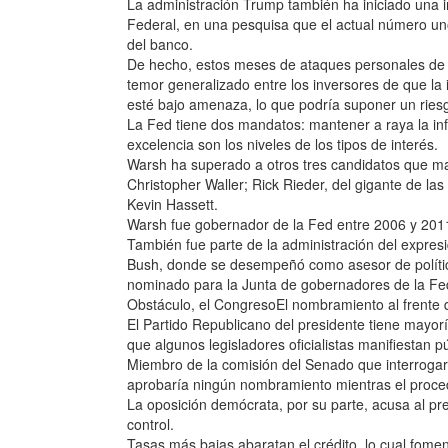
La administración Trump también ha iniciado una i
Federal, en una pesquisa que el actual número u
del banco.
De hecho, estos meses de ataques personales de
temor generalizado entre los inversores de que la 
esté bajo amenaza, lo que podría suponer un ries
La Fed tiene dos mandatos: mantener a raya la inf
excelencia son los niveles de los tipos de interés.
Warsh ha superado a otros tres candidatos que ma
Christopher Waller; Rick Rieder, del gigante de la
Kevin Hassett.
Warsh fue gobernador de la Fed entre 2006 y 201
También fue parte de la administración del expre
Bush, donde se desempeñó como asesor de polític
nominado para la Junta de gobernadores de la Fe
Obstáculo, el CongresoEl nombramiento al frente 
El Partido Republicano del presidente tiene mayorí
que algunos legisladores oficialistas manifiesta
Miembro de la comisión del Senado que interrogará
aprobaría ningún nombramiento mientras el procedi
La oposición demócrata, por su parte, acusa al pr
control.
Tasas más bajas abaratan el crédito, lo cual fome