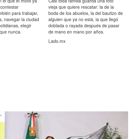
el que el móvil ya
Casi toda familia guarda una foto
 contestar
vieja que quiere rescatar: la de la
mbién para trabajar,
boda de los abuelos, la del bautizo de
s, navegar la ciudad
alguien que ya no está, la que llegó
otidianas, elegir
doblada o rayada después de pasar
 que nunca.
de mano en mano por años.
Lado.mx