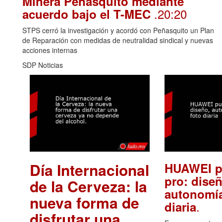
Minera Peñasquito mediante
.20:20
acuerdo bajo el T-MEC
STPS cerró la investigación y acordó con Peñasquito un Plan
de Reparación con medidas de neutralidad sindical y nuevas
acciones internas
SDP Noticias
Día Internacional
HUAWEI p
pro: diseñ
de la Cerveza: la
autonomía
nueva forma de
.
diaria
disfrutar una