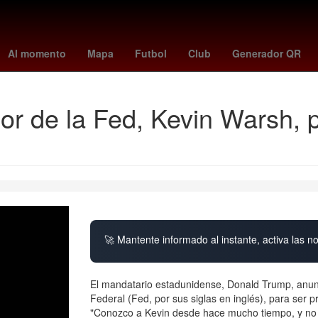
junio
Lana Del Rey
españa vs peru
elecciones coahuila
prep 
Al momento
Mapa
Futbol
Club
Generador QR
or de la Fed, Kevin Warsh, 
🚀 Mantente informado al instante, activa las n
El mandatario estadunidense, Donald Trump, anun
Federal (Fed, por sus siglas en inglés), para ser p
"Conozco a Kevin desde hace mucho tiempo, y no 