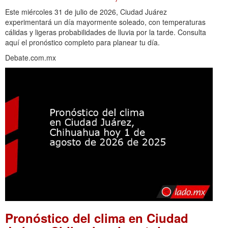
Este miércoles 31 de julio de 2026, Ciudad Juárez
experimentará un día mayormente soleado, con temperaturas
cálidas y ligeras probabilidades de lluvia por la tarde. Consulta
aquí el pronóstico completo para planear tu día.
Debate.com.mx
Pronóstico del clima en Ciudad