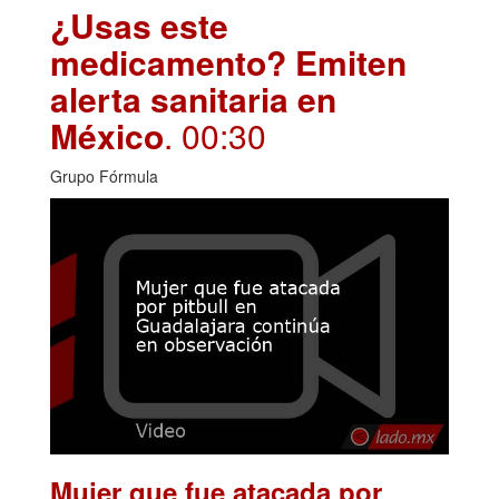
¿Usas este
medicamento? Emiten
alerta sanitaria en
México
. 00:30
Grupo Fórmula
Mujer que fue atacada por