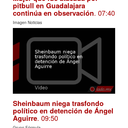
pitbull en Guadalajara
. 07:40
continúa en observación
Imagen Noticias
Sheinbaum niega trasfondo
político en detención de Ángel
. 09:50
Aguirre
Grupo Fórmula