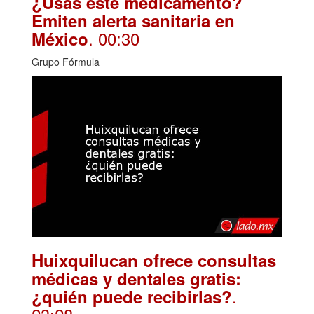
¿Usas este medicamento?
Emiten alerta sanitaria en
. 00:30
México
Grupo Fórmula
Huixquilucan ofrece consultas
médicas y dentales gratis:
.
¿quién puede recibirlas?