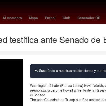
tv
april fools
us open golf
Toronto - Philadelphia
Canadá
Co
Al momento
Mapa
Futbol
Club
Generador QR
ed testifica ante Senado d
📲 Suscríbete a nuestras notificaciones y mante
Washington, 21 abr (Prensa Latina) Kevin Warsh, 
reemplazar a Jerome Powell al frente de la Reserv
el Senado.
The post Candidato de Trump a la Fed testifica an