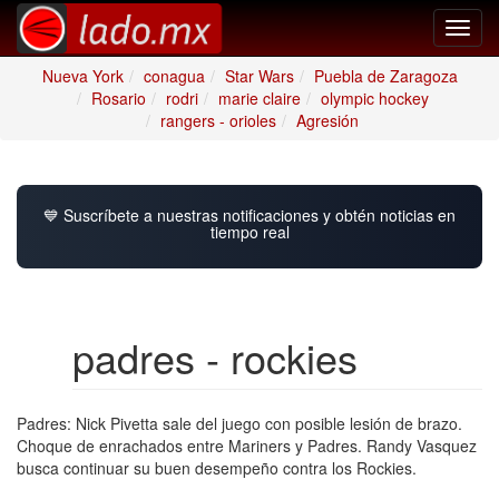
Toggl
navig
Nueva York
conagua
Star Wars
Puebla de Zaragoza
Rosario
rodri
marie claire
olympic hockey
rangers - orioles
Agresión
💙 Suscríbete a nuestras notificaciones y obtén noticias en
tiempo real
padres - rockies
Padres: Nick Pivetta sale del juego con posible lesión de brazo.
Choque de enrachados entre Mariners y Padres. Randy Vasquez
busca continuar su buen desempeño contra los Rockies.