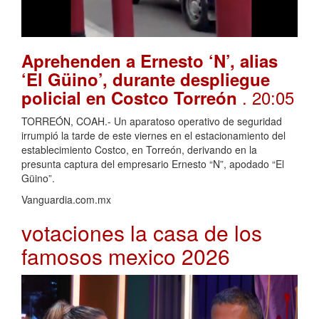
Aprehenden a Ernesto ‘N’, alias
‘El Güino’, durante despliegue
. 20:05
policial en Costco Torreón
TORREÓN, COAH.- Un aparatoso operativo de seguridad
irrumpió la tarde de este viernes en el estacionamiento del
establecimiento Costco, en Torreón, derivando en la
presunta captura del empresario Ernesto “N”, apodado “El
Güino”.
Vanguardia.com.mx
votaciones la casa de los
famosos mexico 2026