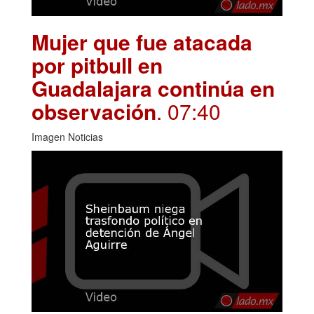
Mujer que fue atacada
por pitbull en
Guadalajara continúa en
observación
. 07:40
Imagen Noticias