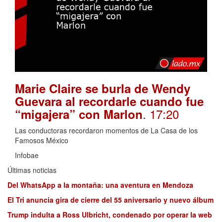
Marie Claire se burla de Wendy
Guevara al recordarle cuando fue
. 17:20
“migajera” con Marlon
Las conductoras recordaron momentos de La Casa de los
Famosos México
Infobae
Últimas noticias
Del WhatsApp a la montaña: una aventura en Mendoza
El Tri anuncia gira de cierre del 55 aniversario y nuevo álbum
Trump indulta a Ross Ulbricht, condenado por operar la web