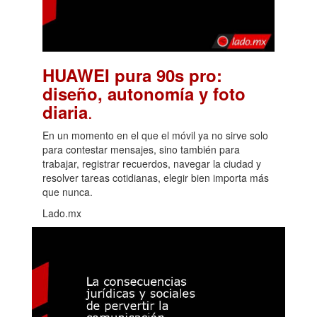
HUAWEI pura 90s pro:
diseño, autonomía y foto
.
diaria
En un momento en el que el móvil ya no sirve solo
para contestar mensajes, sino también para
trabajar, registrar recuerdos, navegar la ciudad y
resolver tareas cotidianas, elegir bien importa más
que nunca.
Lado.mx