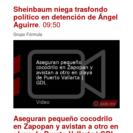
Sheinbaum niega trasfondo
político en detención de Ángel
. 09:50
Aguirre
Grupo Fórmula
Aseguran pequeño cocodrilo
en Zapopan y avistan a otro en