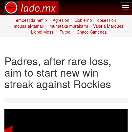
Tog
nav
embestida netflix
Agresión
Gobierno
obsession
mousa al-tamari
munetaka murakami
Valeria Marquez
Lionel Messi
Futbol
Chaco Giménez
Padres, after rare loss,
aim to start new win
streak against Rockies