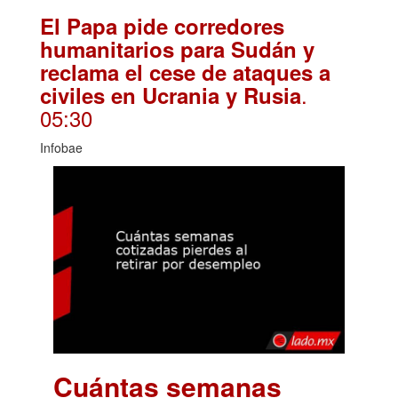
El Papa pide corredores
humanitarios para Sudán y
reclama el cese de ataques a
.
civiles en Ucrania y Rusia
05:30
Infobae
Cuántas semanas