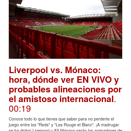
Liverpool vs. Mónaco:
hora, dónde ver EN VIVO y
probables alineaciones por
el amistoso internacional
.
00:19
Conoce todo lo que tienes que saber para no perderte el
juego entre los "Reds" y "Les Rouge et Blanc". ¡A madrugar
se ha dicho! Liverpool y AS Mónaco serán los animadores de