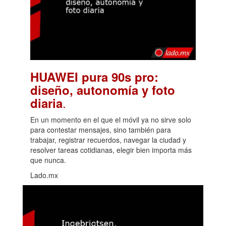
HUAWEI pura 90s pro:
diseño, autonomía y foto
.
diaria
En un momento en el que el móvil ya no sirve solo
para contestar mensajes, sino también para
trabajar, registrar recuerdos, navegar la ciudad y
resolver tareas cotidianas, elegir bien importa más
que nunca.
Lado.mx