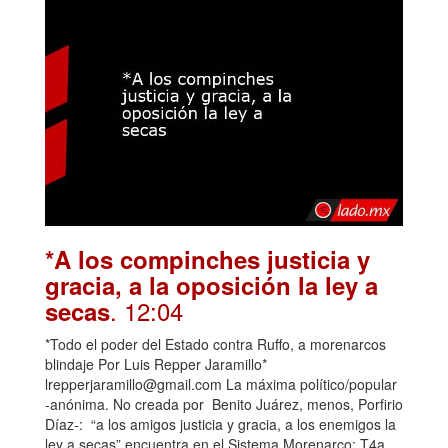
*A los compinches justicia y
gracia, a la oposición la ley a
. 12:04
secas
*Todo el poder del Estado contra Ruffo, a morenarcos
blindaje Por Luis Repper Jaramillo*
lrepperjaramillo@gmail.com La máxima político/popular
-anónima. No creada por Benito Juárez, menos, Porfirio
Díaz-: “a los amigos justicia y gracia, a los enemigos la
ley a secas” encuentra en el Sistema Morenarco: T4a,