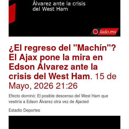
¿El regreso del "Machín"?
El Ajax pone la mira en
Edson Álvarez ante la
crisis del West Ham
. 15 de
Mayo, 2026 21:26
Efecto dominó: El posible descenso del West Ham que
vestiría a Edson Álvarez otra vez de Ajacied
Estadio Deportes