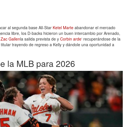
car al segunda base All-Star
Ketel Marte
abandonar el mercado
encia libre, los D-backs hicieron un buen intercambio por Arenado,
a
Zac Gallen
la salida prevista de y
Corbin arde
‘ recuperándose de la
 titular trayendo de regreso a Kelly y dándole una oportunidad a
de la MLB para 2026