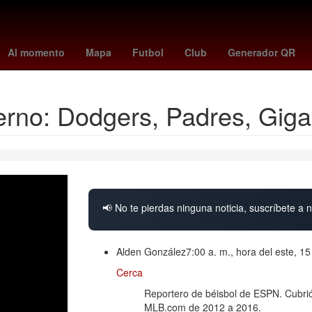
lexandra eala
cyclospora
que le ocurre a la secretaria kim
estaf
Al momento
Mapa
Futbol
Club
Generador QR
ierno: Dodgers, Padres, Gig
📢 No te pierdas ninguna noticia, suscríbete a n
Alden González
7:00 a. m., hora del este, 1
Cerca
Reportero de béisbol de ESPN. Cubri
MLB.com de 2012 a 2016.