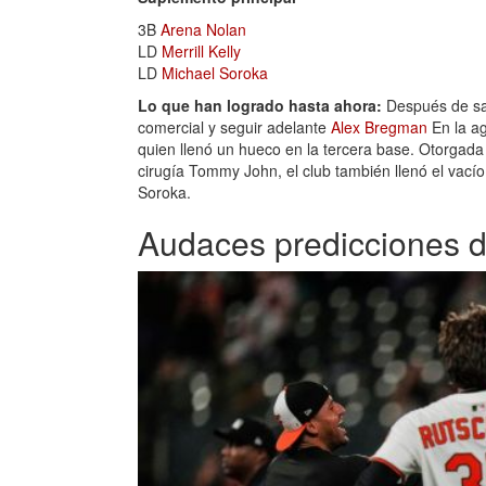
3B
Arena Nolan
LD
Merrill Kelly
LD
Michael Soroka
Lo que han logrado hasta ahora:
Después de sa
comercial y seguir adelante
Alex Bregman
En la ag
quien llenó un hueco en la tercera base. Otorgad
cirugía Tommy John, el club también llenó el vacío
Soroka.
Audaces predicciones 