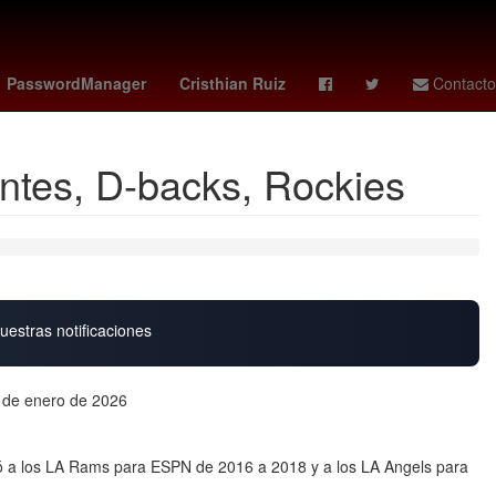
a
Club de Fútbol Cruz Azul
tipo de cambio dolar
PasswordManager
Cristhian Ruiz
Contacto
antes, D-backs, Rockies
uestras notificaciones
5 de enero de 2026
ó a los LA Rams para ESPN de 2016 a 2018 y a los LA Angels para