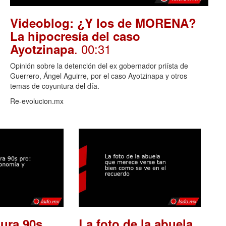
Videoblog: ¿Y los de MORENA?
La hipocresía del caso
. 00:31
Ayotzinapa
Opinión sobre la detención del ex gobernador priísta de
Guerrero, Ángel Aguirre, por el caso Ayotzinapa y otros
temas de coyuntura del día.
Re-evolucion.mx
ura 90s
La foto de la abuela