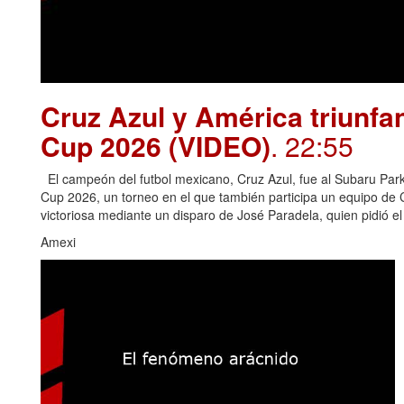
Cruz Azul y América triunfa
Cup 2026 (VIDEO)
. 22:55
El campeón del futbol mexicano, Cruz Azul, fue al Subaru Park 
Cup 2026, un torneo en el que también participa un equipo de
victoriosa mediante un disparo de José Paradela, quien pidió e
Amexi