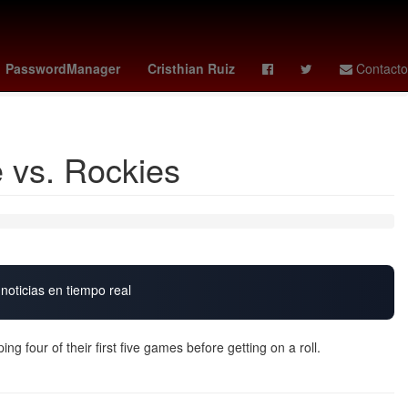
asuna
mariah carey
celta de vigo vs osasuna
celta vs osasuna
PasswordManager
Cristhian Ruiz
Contacto
 vs. Rockies
noticias en tiempo real
 four of their first five games before getting on a roll.