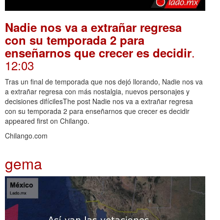
Nadie nos va a extrañar regresa
con su temporada 2 para
.
enseñarnos que crecer es decidir
12:03
Tras un final de temporada que nos dejó llorando, Nadie nos va
a extrañar regresa con más nostalgia, nuevos personajes y
decisiones difícilesThe post Nadie nos va a extrañar regresa
con su temporada 2 para enseñarnos que crecer es decidir
appeared first on Chilango.
Chilango.com
gema