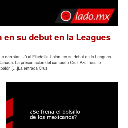
n en su debut en la Leagues
a derrotar 1-0 al Filadelfia Unión, en su debut en la Leagues
 Canadá. La presentación del campeón Cruz Azul resultó
l balón […]La entrada Cruz