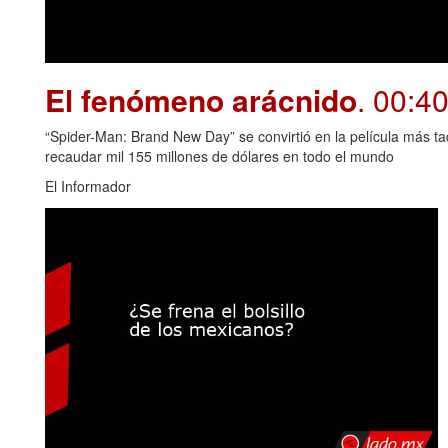
El fenómeno arácnido
. 00:4
“Spider-Man: Brand New Day” se convirtió en la película más t
recaudar mil 155 millones de dólares en todo el mundo
El Informador