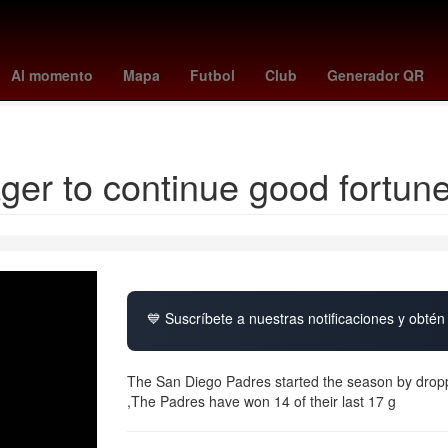
owl 2026
sint maarten
José Manuel Figueroa
Celta de Vigo - Os
Al momento
Mapa
Futbol
Club
Generador QR
benin
er to continue good fortune
💙 Suscríbete a nuestras notificaciones y obtén 
The San Diego Padres started the season by dropping
,The Padres have won 14 of their last 17 g