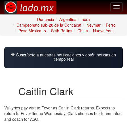
Toggl
navig
Denuncia
Argentina
hora
Campeonato sub-20 de la Concacaf
Neymar
Perro
Peso Mexicano
Seth Rollins
China
Nueva York
💙 Suscríbete a nuestras notificaciones y obtén noticias en
tiempo real
Caitlin Clark
Valkyries pay visit to Fever as Caitlin Clark returns. Expects to
return to Fever lineup Wednesday. Clark chooses her teammates
and coach for ASG.