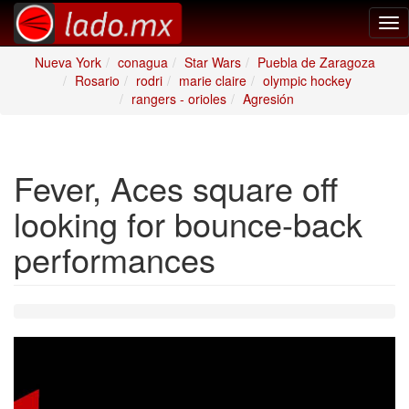
Tog
nav
Nueva York
conagua
Star Wars
Puebla de Zaragoza
Rosario
rodri
marie claire
olympic hockey
rangers - orioles
Agresión
Fever, Aces square off
looking for bounce-back
performances