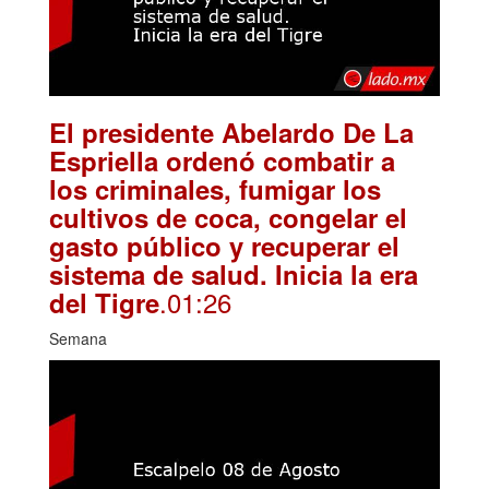
El presidente Abelardo De La
Espriella ordenó combatir a
los criminales, fumigar los
cultivos de coca, congelar el
gasto público y recuperar el
sistema de salud. Inicia la era
.01:26
del Tigre
Semana