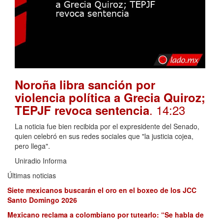
Noroña libra sanción por
violencia política a Grecia Quiroz;
. 14:23
TEPJF revoca sentencia
La noticia fue bien recibida por el expresidente del Senado,
quien celebró en sus redes sociales que "la justicia cojea,
pero llega".
Uniradio Informa
Últimas noticias
Siete mexicanos buscarán el oro en el boxeo de los JCC
Santo Domingo 2026
Mexicano reclama a colombiano por tutearlo: “Se habla de