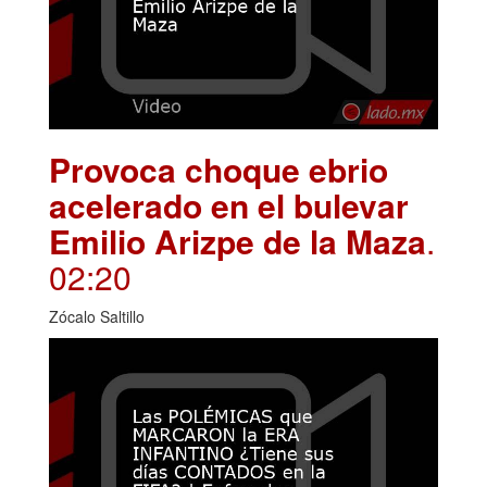
Provoca choque ebrio
acelerado en el bulevar
Emilio Arizpe de la Maza
.
02:20
Zócalo Saltillo