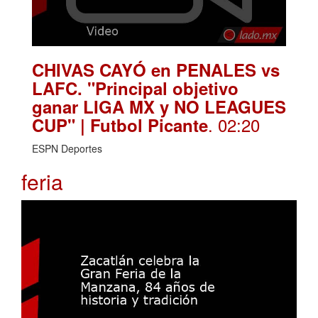
CHIVAS CAYÓ en PENALES vs
LAFC. "Principal objetivo
ganar LIGA MX y NO LEAGUES
. 02:20
CUP" | Futbol Picante
ESPN Deportes
feria