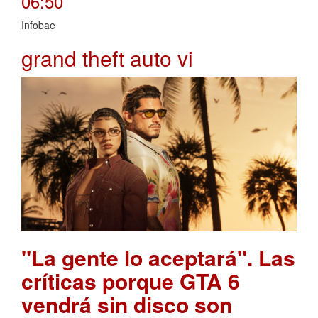
06:50
Infobae
grand theft auto vi
"La gente lo aceptará". Las
críticas porque GTA 6
vendrá sin disco son