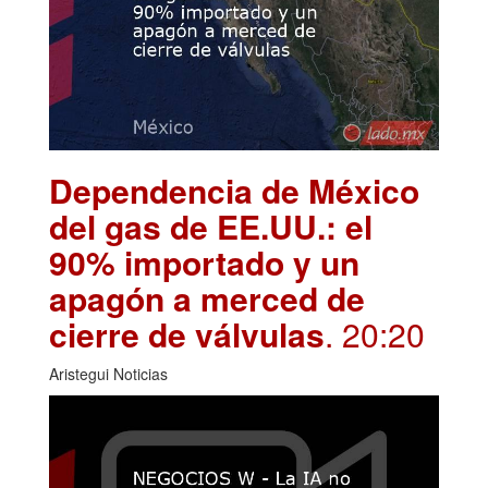
Dependencia de México
del gas de EE.UU.: el
90% importado y un
apagón a merced de
cierre de válvulas
. 20:20
Aristegui Noticias