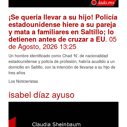
¡Se quería llevar a su hijo! Policía
estadounidense hiere a su pareja
y mata a familiares en Saltillo; lo
. 05
detienen antes de cruzar a EU
de Agosto, 2026 13:25
Un hombre identificado como Chad ‘N’, de nacionalidad
estadounidense y policía de profesión, habría acudido a un
domicilio en Saltillo, con la intención de llevarse a su hijo de
tres años
Los Noticieristas
isabel díaz ayuso