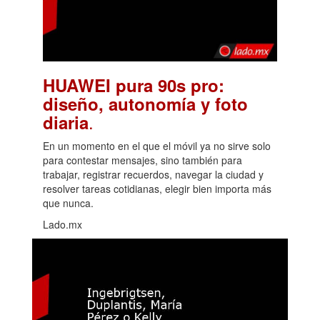
HUAWEI pura 90s pro:
diseño, autonomía y foto
.
diaria
En un momento en el que el móvil ya no sirve solo
para contestar mensajes, sino también para
trabajar, registrar recuerdos, navegar la ciudad y
resolver tareas cotidianas, elegir bien importa más
que nunca.
Lado.mx