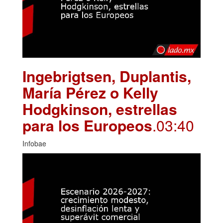
Ingebrigtsen, Duplantis,
María Pérez o Kelly
Hodgkinson, estrellas
para los Europeos
.03:40
Infobae