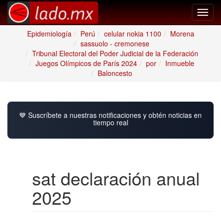
Toggl
navig
Epidemiología
Perú
celular nokia 1100
Morena
sassuolo - cremonese
Tribunal Electoral del Poder Judicial de la Federación
Juegos Olímpicos de París 2024
por
Inmueble
Baloncesto
💙 Suscríbete a nuestras notificaciones y obtén noticias en
tiempo real
sat declaración anual
2025