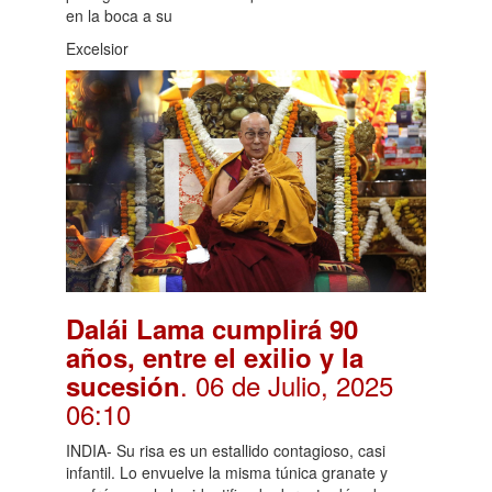
en la boca a su
Excelsior
Dalái Lama cumplirá 90
años, entre el exilio y la
. 06 de Julio, 2025
sucesión
06:10
INDIA- Su risa es un estallido contagioso, casi
infantil. Lo envuelve la misma túnica granate y