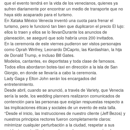
que el evento tendrá en la vida de los venecianos, quienes ya
sufren diariamente por encontrar un medio de transporte que no
haya sido acaparado para el turismo.
En Xataka México Venecia inventó una cuota para frenar el
turismo, pero le funcionó tan bien que duplicaron el precio El lujo:
ellos lo traen y ellos se lo llevanDurante los anuncios de
planeación, se aseguró que solo habría unos 200 invitados.
En la ceremonia de este viernes pudieron ser vistos personajes
como Oprah Winfrey, Leonardo DiCaprio, las Kardashian, la hija
de Donald Trump, e incluso Bill Gates.
Modelos, cantantes, ex deportistas y toda clase de famosos.
Todos ellos abordaron botes-taxi en dirección a la isla de San
Giorgio, en donde se llevaría a cabo la ceremonia.
Lady Gaga y Elton John serán los encargados del
entretenimiento.
Desde abril, cuando se anunció, a través de Variety, que Venecia
sería la sede, los wedding planners realizaron comunicados de
contención para las personas que exigían respuestas respecto a
las implicaciones éticas y sociales de un evento de esta talla.
“Desde el inicio, las instrucciones de nuestro cliente (Jeff Bezos) y
nuestros principios rectores fueron completamente claros:
minimizar cualquier perturbación a la ciudad, respetar a sus