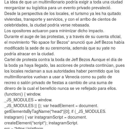
La idea de que un multimillonario podría exigir a toda una ciudad
reorganizar su logística para un evento privado prevaleció.
Desde la perspectiva de los locales, el turismo ya les ha quitado
viviendas, transporte y servicios, y con el arribo de cientos de
celebridades, la ciudad podría verse rebasada.
Los opositores actuaron para minimizar dicho impacto.
Durante el auge de las protestas, y a través de su cuenta oficial,
el movimiento “No space for Bezos” anunció que Jeff Bezos había
modificado la sede de su ceremonia, además que su yate no
podría atracar en la ciudad.
Cartel de protesta contra la boda de Jeff Bezos Aunque el día de
la boda ya haya llegado, las acciones de protesta continúan, pues
los locales reclaman a sus autoridades haber permitido que los
multimillonarios vuelvan a usar a Venecia como su patio de
recreo o salón privado de fiestas a cambio de una suma de
dinero de la cual el beneficio nunca se ve reflejado para ellos.
(function() { window.
_JS_MODULES = window.
_JS_MODULES || {}; var headElement = document.
getElementsByTagName("head")[0]; if (_JS_MODULES.
instagram) { var instagramScript = document.
createElement("script"); instagramScript.
src = "https://platform.