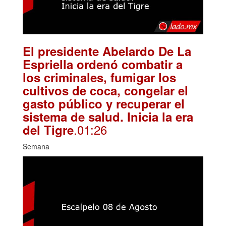
El presidente Abelardo De La
Espriella ordenó combatir a
los criminales, fumigar los
cultivos de coca, congelar el
gasto público y recuperar el
sistema de salud. Inicia la era
.01:26
del Tigre
Semana