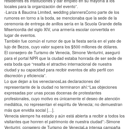
residentes es instituciones y dar empleo en su mayoría a los
locales para la organización del evento”.
-Lanza & Baucina Limited, wedding plannersComo parte de los
rumores en torno a la boda, se mencionaba que la sede de la
ceremonia de entrega de anillos sería en la Scuola Grande della
Misericordia del siglo XIV, una armería escolar convertida en
lugar de eventos.
También fue común el rumor de que la fiesta sería en el yate de
lujo de Bezos, cuyo valor supera los $500 millones de dólares.
El consejero de Turismo de Venecia, Simone Venturini, aseguró
para el portal NPR que la ciudad estaba honrada de ser sede de
esta boda que “resalta el atractivo internacional de nuestra
ciudad y su capacidad para recibir eventos de alto perfil con
discreción y eficiencia”.
Lo que dejan a los venecianosLas declaraciones del
representante de la ciudad no terminaron ahí:“Las objeciones
expresadas por unas pocas docenas de protestantes
profesionales, cuyo motivo es únicamente el deseo de atención
mediática, no representan el espíritu de Venecia; no demuestran
más que envidia social […].
Venecia siempre ha estado y aún está abierta a recibir a todos los
visitantes que honren el patrimonio de nuestra ciudad”:-Simone
Venturini, consejero de Turismo de VeneciaLa intensa campaña