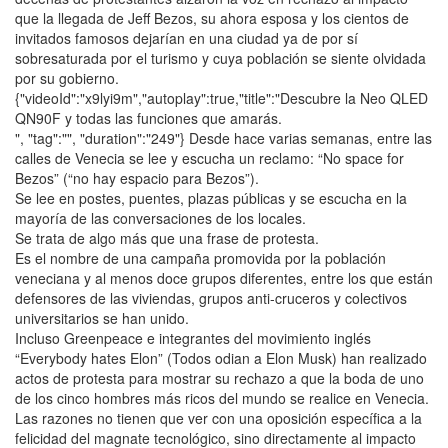
que la llegada de Jeff Bezos, su ahora esposa y los cientos de
invitados famosos dejarían en una ciudad ya de por sí
sobresaturada por el turismo y cuya población se siente olvidada
por su gobierno.
{"videoId":"x9lyi9m","autoplay":true,"title":"Descubre la Neo QLED
QN90F y todas las funciones que amarás.
", "tag":"", "duration":"249"} Desde hace varias semanas, entre las
calles de Venecia se lee y escucha un reclamo: “No space for
Bezos” (“no hay espacio para Bezos”).
Se lee en postes, puentes, plazas públicas y se escucha en la
mayoría de las conversaciones de los locales.
Se trata de algo más que una frase de protesta.
Es el nombre de una campaña promovida por la población
veneciana y al menos doce grupos diferentes, entre los que están
defensores de las viviendas, grupos anti-cruceros y colectivos
universitarios se han unido.
Incluso Greenpeace e integrantes del movimiento inglés
“Everybody hates Elon” (Todos odian a Elon Musk) han realizado
actos de protesta para mostrar su rechazo a que la boda de uno
de los cinco hombres más ricos del mundo se realice en Venecia.
Las razones no tienen que ver con una oposición específica a la
felicidad del magnate tecnológico, sino directamente al impacto