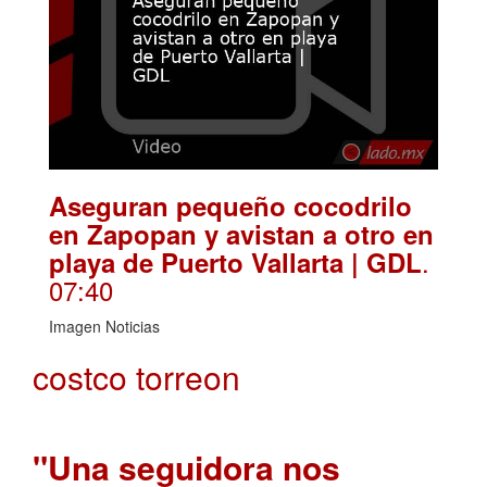
Aseguran pequeño cocodrilo
en Zapopan y avistan a otro en
.
playa de Puerto Vallarta | GDL
07:40
Imagen Noticias
costco torreon
"Una seguidora nos