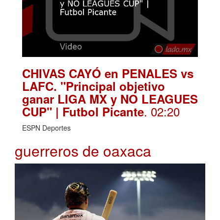
CHIVAS CAYÓ en PENALES vs
LAFC. "Principal objetivo
ganar LIGA MX y NO LEAGUES
. 02:20
CUP" | Futbol Picante
ESPN Deportes
guerreros de oaxaca