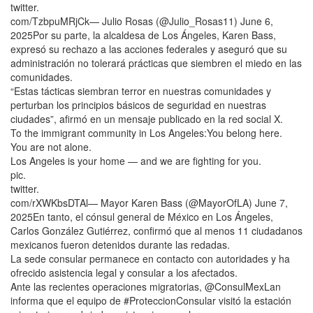
twitter.
com/TzbpuMRjCk— Julio Rosas (@Julio_Rosas11) June 6,
2025Por su parte, la alcaldesa de Los Ángeles, Karen Bass,
expresó su rechazo a las acciones federales y aseguró que su
administración no tolerará prácticas que siembren el miedo en las
comunidades.
“Estas tácticas siembran terror en nuestras comunidades y
perturban los principios básicos de seguridad en nuestras
ciudades”, afirmó en un mensaje publicado en la red social X.
To the immigrant community in Los Angeles:You belong here.
You are not alone.
Los Angeles is your home — and we are fighting for you.
pic.
twitter.
com/rXWKbsDTAl— Mayor Karen Bass (@MayorOfLA) June 7,
2025En tanto, el cónsul general de México en Los Ángeles,
Carlos González Gutiérrez, confirmó que al menos 11 ciudadanos
mexicanos fueron detenidos durante las redadas.
La sede consular permanece en contacto con autoridades y ha
ofrecido asistencia legal y consular a los afectados.
Ante las recientes operaciones migratorias, @ConsulMexLan
informa que el equipo de #ProteccionConsular visitó la estación