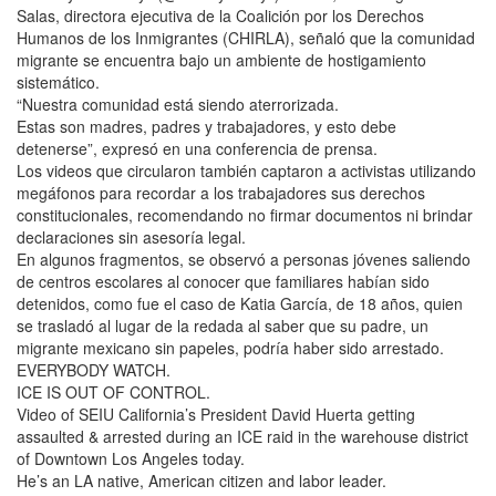
Salas, directora ejecutiva de la Coalición por los Derechos
Humanos de los Inmigrantes (CHIRLA), señaló que la comunidad
migrante se encuentra bajo un ambiente de hostigamiento
sistemático.
“Nuestra comunidad está siendo aterrorizada.
Estas son madres, padres y trabajadores, y esto debe
detenerse”, expresó en una conferencia de prensa.
Los videos que circularon también captaron a activistas utilizando
megáfonos para recordar a los trabajadores sus derechos
constitucionales, recomendando no firmar documentos ni brindar
declaraciones sin asesoría legal.
En algunos fragmentos, se observó a personas jóvenes saliendo
de centros escolares al conocer que familiares habían sido
detenidos, como fue el caso de Katia García, de 18 años, quien
se trasladó al lugar de la redada al saber que su padre, un
migrante mexicano sin papeles, podría haber sido arrestado.
EVERYBODY WATCH.
ICE IS OUT OF CONTROL.
Video of SEIU California’s President David Huerta getting
assaulted & arrested during an ICE raid in the warehouse district
of Downtown Los Angeles today.
He’s an LA native, American citizen and labor leader.