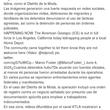
latina, como el Distrito de la Moda.
Las imágenes generaron una fuerte respuesta en redes sociales,
donde organizaciones civiles, defensores de migrantes y
familiares de los detenidos denunciaron el uso de tácticas
agresivas, así como la detención de personas sin órdenes
judiciales.
HAPPENING NOW: The American Gestapo (ICE) is out in full
force in Los Angeles, California today kidnapping people at a local
Home Depot.
The community came together to let them know they are not
welcome here (Video: @sdprod) pic.
twitter.
com/ogS7fuWICq— Marco Foster (@MarcoFoster_) June 6,
2025¿Cuántos detenidos hubo?De acuerdo con fuentes oficiales,
al menos 44 personas fueron arrestadas durante los operativos.
En varios puntos se reportaron enfrentamientos entre agentes
federales y manifestantes.
En el caso del Distrito de la Moda, la operación incluyó una orden
de registro contra un negocio señalado por presunto uso de
documentación apócrifa para emplear a trabajadores
indocumentados.
En esa zona, videos difundidos por el canal KTLA mostraron a