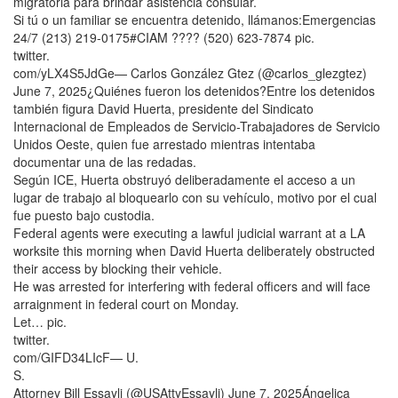
migratoria para brindar asistencia consular.
Si tú o un familiar se encuentra detenido, llámanos:Emergencias
24/7 (213) 219-0175#CIAM ???? (520) 623-7874 pic.
twitter.
com/yLX4S5JdGe— Carlos González Gtez (@carlos_glezgtez)
June 7, 2025¿Quiénes fueron los detenidos?Entre los detenidos
también figura David Huerta, presidente del Sindicato
Internacional de Empleados de Servicio-Trabajadores de Servicio
Unidos Oeste, quien fue arrestado mientras intentaba
documentar una de las redadas.
Según ICE, Huerta obstruyó deliberadamente el acceso a un
lugar de trabajo al bloquearlo con su vehículo, motivo por el cual
fue puesto bajo custodia.
Federal agents were executing a lawful judicial warrant at a LA
worksite this morning when David Huerta deliberately obstructed
their access by blocking their vehicle.
He was arrested for interfering with federal officers and will face
arraignment in federal court on Monday.
Let… pic.
twitter.
com/GIFD34LIcF— U.
S.
Attorney Bill Essayli (@USAttyEssayli) June 7, 2025Ángelica