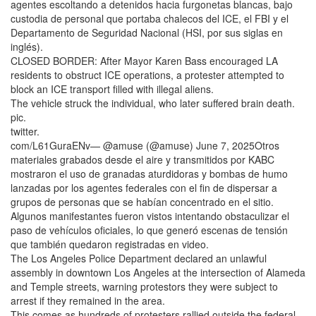
agentes escoltando a detenidos hacia furgonetas blancas, bajo
custodia de personal que portaba chalecos del ICE, el FBI y el
Departamento de Seguridad Nacional (HSI, por sus siglas en
inglés).
CLOSED BORDER: After Mayor Karen Bass encouraged LA
residents to obstruct ICE operations, a protester attempted to
block an ICE transport filled with illegal aliens.
The vehicle struck the individual, who later suffered brain death.
pic.
twitter.
com/L61GuraENv— @amuse (@amuse) June 7, 2025Otros
materiales grabados desde el aire y transmitidos por KABC
mostraron el uso de granadas aturdidoras y bombas de humo
lanzadas por los agentes federales con el fin de dispersar a
grupos de personas que se habían concentrado en el sitio.
Algunos manifestantes fueron vistos intentando obstaculizar el
paso de vehículos oficiales, lo que generó escenas de tensión
que también quedaron registradas en video.
The Los Angeles Police Department declared an unlawful
assembly in downtown Los Angeles at the intersection of Alameda
and Temple streets, warning protestors they were subject to
arrest if they remained in the area.
This comes as hundreds of protesters rallied outside the federal…