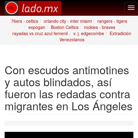
Tog
nav
76ers - celtics
orlando city - inter miami
rangers - tigers
expogan
Boston Celtics
rockies - braves
rayadas vs cruz azul femenil
v. j. edgecombe
Extradición
Venezolanos
Con escudos antimotines
y autos blindados, así
fueron las redadas contra
migrantes en Los Ángeles