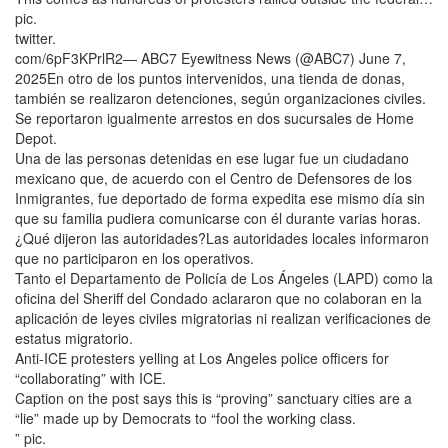
pic.
twitter.
com/6pF3KPrlR2— ABC7 Eyewitness News (@ABC7) June 7,
2025En otro de los puntos intervenidos, una tienda de donas,
también se realizaron detenciones, según organizaciones civiles.
Se reportaron igualmente arrestos en dos sucursales de Home
Depot.
Una de las personas detenidas en ese lugar fue un ciudadano
mexicano que, de acuerdo con el Centro de Defensores de los
Inmigrantes, fue deportado de forma expedita ese mismo día sin
que su familia pudiera comunicarse con él durante varias horas.
¿Qué dijeron las autoridades?Las autoridades locales informaron
que no participaron en los operativos.
Tanto el Departamento de Policía de Los Ángeles (LAPD) como la
oficina del Sheriff del Condado aclararon que no colaboran en la
aplicación de leyes civiles migratorias ni realizan verificaciones de
estatus migratorio.
Anti-ICE protesters yelling at Los Angeles police officers for
“collaborating” with ICE.
Caption on the post says this is “proving” sanctuary cities are a
“lie” made up by Democrats to “fool the working class.
” pic.