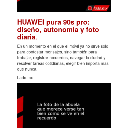
HUAWEI pura 90s pro:
diseño, autonomía y foto
.
diaria
En un momento en el que el móvil ya no sirve solo
para contestar mensajes, sino también para
trabajar, registrar recuerdos, navegar la ciudad y
resolver tareas cotidianas, elegir bien importa más
que nunca.
Lado.mx