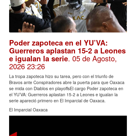
Poder zapoteca en el YU’VA:
Guerreros aplastan 15-2 a Leones
. 05 de Agosto,
e igualan la serie
2026 23:26
La tropa zapoteca hizo su tarea, pero con el triunfo de
Bravos ante Conspiradores abre la puerta para que Oaxaca
se mida con Diablos en playoffsEl cargo Poder zapoteca en
el YU’VA: Guerreros aplastan 15-2 a Leones e igualan la
serie apareció primero en El Imparcial de Oaxaca.
El Imparcial Oaxaca