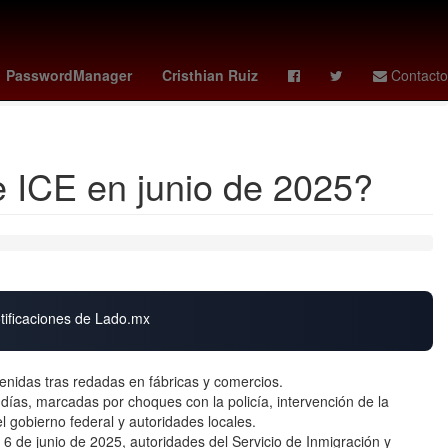
ndo Jacobo Molina
Alejandro Moreno Cárdenas
PasswordManager
Cristhian Ruiz
Contacto
Davy Klaassen
e ICE en junio de 2025?
otificaciones de Lado.mx
nidas tras redadas en fábricas y comercios.
días, marcadas por choques con la policía, intervención de la
l gobierno federal y autoridades locales.
6 de junio de 2025, autoridades del Servicio de Inmigración y