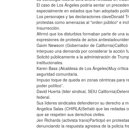
El caso de Los Ángeles podría sentar un precedente
especialmente en estados que han adoptado polít
Los personajes y las declaraciones claveDonald Tr
protestas como amenazas al "orden público" e inclu
Insurrección.
Afirmó que los disturbios formaban parte de una su
expresiones de protesta de actos antiestadounide
Gavin Newsom (Gobernador de California)Calificó e
interpuso una demanda por considerar la acción fu
Solicitó públicamente a la administración de Trump 
institucionales.
Karen Bass (Alcaldesa de Los Ángeles)Muy crítica
seguridad comunitaria.
Impuso toque de queda en zonas céntricas para rest
poder político”.
David Huerta (lider sindical, SEIU California)Dete
federal.
Sus líderes sindicales defendieron su derecho a m
Angelica Salas (CHIRLA)Señaló que las redadas cr
que se respeten sus derechos civiles.
Jen Richards (activista trans)Participó en protesta
denunciando la respuesta agresiva de la policía 