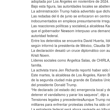
adoptada por Los Ángeles en noviembre de 2024.
Bajo esta figura, las autoridades locales se abstie
La administración Trump había advertido que dicha
Las redadas del 6 de junio se enfocaron en centros
indocumentados en empleos presuntamente irregu
Las reacciones políticas y socialesLa alcaldesa K
que el gobernador Newsom interpuso una demanda p
autoridad federal.
Entre los detenidos se encuentra David Huerta, lí
según informó la presidenta de México, Claudia Sh
La declaración desató un cruce diplomático con a
Kristi Noem.
Líderes sociales como Angelica Salas, de CHIRLA,
familia.
La activista trans Jen Richards reportó haber sido
Este martes, la alcaldesa de Los Ángeles, Karen B
de la segunda ciudad más grande de Estados Unido
del presidente Donald Trump.
"He declarado (el estado de) emergencia local y 
detener el vandalismo y parar los saqueos", dijo a 
Tensiones legales y precedentesAunque Trump no i
militares para enfrentar protestas civiles ha sido 
La estrategia federal será ahora revisada en tribu