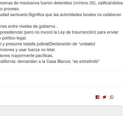
enas de mexicanos fueron detenidos (mínimo 35), calificándolos
do proceso.
udad santuario:Significa que las autoridades locales no colaboran
nes entre niveles de gobierno .
presidencial (pero no invocó la Ley de Insurrección) para enviar
político-legal.
l y presume batalla judicialDeclaración de “unlawful
ciones y usar fuerza no letal.
aciones mayormente pacíficas.
ifornia: demandan a la Casa Blanca; “se extralimitó”