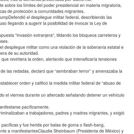
 sobre los límites del poder presidencial en materia migratoria,
icas de protección a comunidades migrantes.
umpDefendió el despliegue militar federal, describiendo las
so llegando a sugerir la posibilidad de invocar la Ley de
puesta "invasión extranjera", tildando los bloqueos carreteros y
nses.
l despliegue militar como una violación de la soberanía estatal e
era de su autoridad.
que revirtiera la orden, alertando que intensificaría tensiones
 de las redadas, declaró que “sembraban terror” y amenazaba la
ablecer orden y calificó la medida militar federal de “abuso de
nido el viernes durante un altercado señalando detener un vehículo
anifestarse pacíficamente.
iminalizaban a trabajadores, padres y madres migrantes, y exigió
s pacíficas y fue herida por balas de goma o flash-bang,
frente a manifestantesClaudia Sheinbaum (Presidenta de México) y