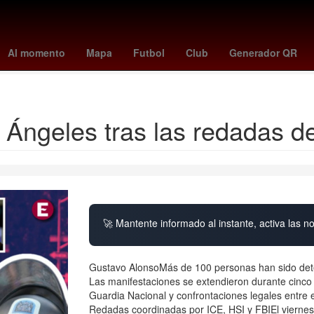
lajara Miguel Hidalgo y Costilla
Raúl Alpizar
Pedro Sicard
Edmu
Al momento
Mapa
Futbol
Club
Generador QR
 Global por un aborto legal y seguro
Juan Toscano
Google Earth
Ángeles tras las redadas d
🚀 Mantente informado al instante, activa las n
Gustavo AlonsoMás de 100 personas han sido dete
Las manifestaciones se extendieron durante cinco 
Guardia Nacional y confrontaciones legales entre e
Redadas coordinadas por ICE, HSI y FBIEl viernes 