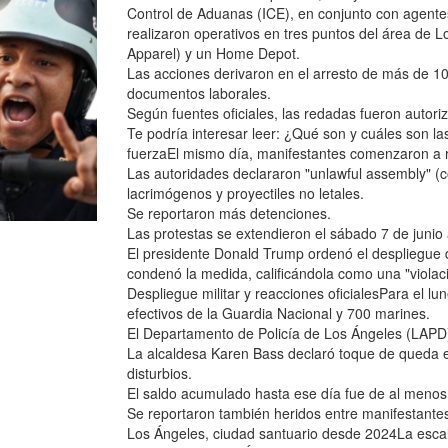
Control de Aduanas (ICE), en conjunto con agentes
realizaron operativos en tres puntos del área de L
Apparel) y un Home Depot.
Las acciones derivaron en el arresto de más de 100
documentos laborales.
Según fuentes oficiales, las redadas fueron autori
Te podría interesar leer: ¿Qué son y cuáles son l
fuerzaEl mismo día, manifestantes comenzaron a reu
Las autoridades declararon "unlawful assembly" (co
lacrimógenos y proyectiles no letales.
Se reportaron más detenciones.
Las protestas se extendieron el sábado 7 de jun
El presidente Donald Trump ordenó el despliegue
condenó la medida, calificándola como una "violaci
Despliegue militar y reacciones oficialesPara el l
efectivos de la Guardia Nacional y 700 marines.
El Departamento de Policía de Los Ángeles (LAPD) 
La alcaldesa Karen Bass declaró toque de queda en
disturbios.
El saldo acumulado hasta ese día fue de al menos
Se reportaron también heridos entre manifestantes,
Los Ángeles, ciudad santuario desde 2024La escalad