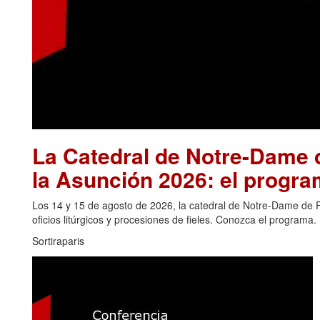
La Catedral de Notre-Dame d
la Asunción 2026: el progra
Los 14 y 15 de agosto de 2026, la catedral de Notre-Dame de Pa
oficios litúrgicos y procesiones de fieles. Conozca el programa.
Sortiraparis