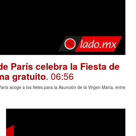
e París celebra la Fiesta de
ma gratuito
. 06:56
rís acoge a los fieles para la Asunción de la Virgen María, entre