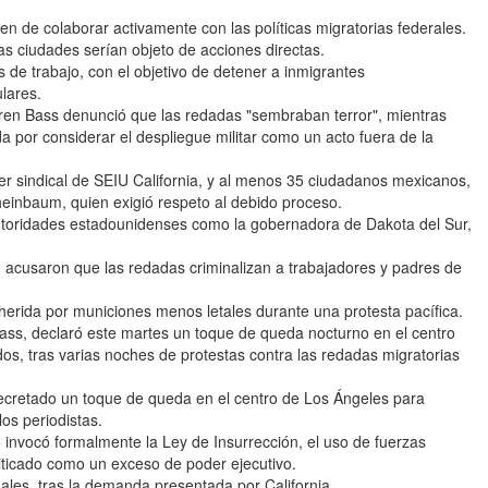
nen de colaborar activamente con las políticas migratorias federales.
s ciudades serían objeto de acciones directas.
 de trabajo, con el objetivo de detener a inmigrantes
lares.
aren Bass denunció que las redadas "sembraban terror", mientras
or considerar el despliegue militar como un acto fuera de la
der sindical de SEIU California, y al menos 35 ciudadanos mexicanos,
einbaum, quien exigió respeto al debido proceso.
utoridades estadounidenses como la gobernadora de Dakota del Sur,
 acusaron que las redadas criminalizan a trabajadores y padres de
 herida por municiones menos letales durante una protesta pacífica.
ass, declaró este martes un toque de queda nocturno en el centro
s, tras varias noches de protestas contra las redadas migratorias
decretado un toque de queda en el centro de Los Ángeles para
los periodistas.
nvocó formalmente la Ley de Insurrección, el uso de fuerzas
criticado como un exceso de poder ejecutivo.
nales, tras la demanda presentada por California.