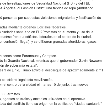
 de Investigaciones de Seguridad Nacional (HSI) y del FBI,
os Ángeles: el Fashion District, una fábrica de ropa (Ambiance
 personas por supuestas violaciones migratorias y falsificación de
zadas mediante órdenes judiciales federales.
as ciudades santuario en EU?Protestas en aumento y uso de la
nirse frente a edificios federales en el centro de la ciudad.
ncentración ilegal), y se utilizaron granadas aturdidoras, gases
io a zonas como Paramount y Compton.
 de la Guardia Nacional, mientras que el gobernador Gavin Newsom
ón de soberanía estatal".
unes 9 de junio, Trump activó el despliegue de aproximadamente 2 mil
consideró ilegal esta movilización.
 el centro de la ciudad el martes 10 de junio, tras nuevos
 300 arrestos.
 agentes policiales y animales utilizados en el operativo.
a del conflicto tiene su origen en la política de "ciudad santuario"