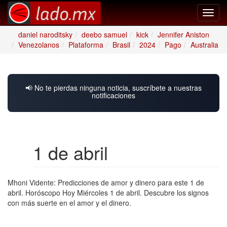
Toggl
navig
daniel naroditsky
deebo samuel
kick
Jennifer Aniston
Venezolanos
Plataforma
Brasil
2024
Pago
Australia
📢 No te pierdas ninguna noticia, suscríbete a nuestras
notificaciones
1 de abril
Mhoni Vidente: Predicciones de amor y dinero para este 1 de
abril. Horóscopo Hoy Miércoles 1 de abril. Descubre los signos
con más suerte en el amor y el dinero.