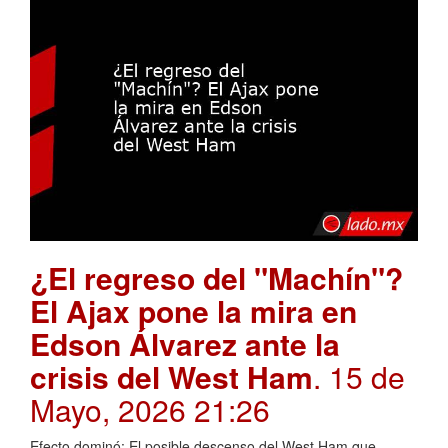
¿El regreso del "Machín"?
El Ajax pone la mira en
Edson Álvarez ante la
crisis del West Ham
. 15 de
Mayo, 2026 21:26
Efecto dominó: El posible descenso del West Ham que