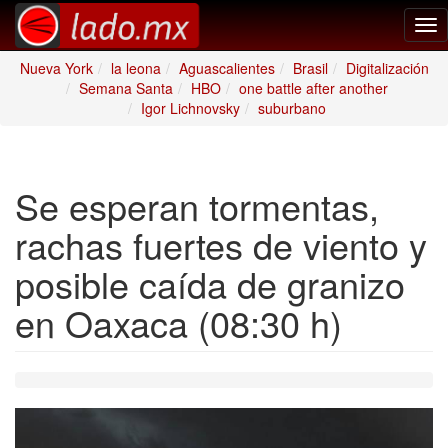
Tog
nav
Nueva York
la leona
Aguascalientes
Brasil
Digitalización
Semana Santa
HBO
one battle after another
Igor Lichnovsky
suburbano
Se esperan tormentas,
rachas fuertes de viento y
posible caída de granizo
en Oaxaca (08:30 h)