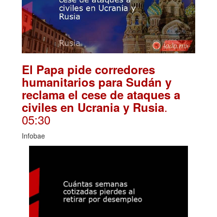
El Papa pide corredores
humanitarios para Sudán y
reclama el cese de ataques a
.
civiles en Ucrania y Rusia
05:30
Infobae