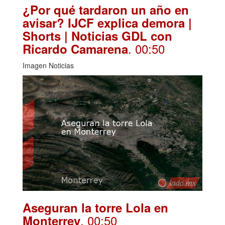
¿Por qué tardaron un año en
avisar? IJCF explica demora |
Shorts | Noticias GDL con
. 00:50
Ricardo Camarena
Imagen Noticias
Aseguran la torre Lola en
. 00:50
Monterrey