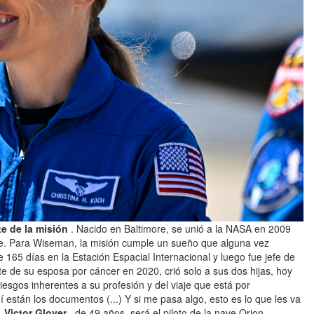
 de la misión
. Nacido en Baltimore, se unió a la NASA en 2009
se. Para Wiseman, la misión cumple un sueño que alguna vez
 165 días en la Estación Espacial Internacional y luego fue jefe de
te de su esposa por cáncer en 2020, crió solo a sus dos hijas, hoy
iesgos inherentes a su profesión y del viaje que está por
í están los documentos (...) Y si me pasa algo, esto es lo que les va
.
Victor Glover
, de 49 años, será el piloto de la nave Orion.