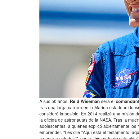
A sus 50 años,
Reid Wiseman
será el
comandante
tras una larga carrera en la Marina estadouniden
consideró imposible. En 2014 realizó una misión de
la oficina de astronautas de la NASA. Tras la muer
adolescentes, a quienes explicó abiertamente los r
emprender. "Les dije "Aquí está el testamento, aqu
a pasar a ustedes"", contó. "Es parte de esta vida"