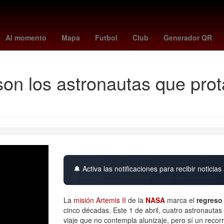
r reeve
Capital Humano
nicholas hoult
loteria del crimen
escen
Al momento
Mapa
Futbol
Club
Generador QR
son los astronautas que prot
🔔 Activa las notificaciones para recibir noticias 
La
misión Artemis II
de la
NASA
marca el
regreso
cinco décadas. Este 1 de abril, cuatro astronauta
viaje que no contempla alunizaje, pero sí un recorr