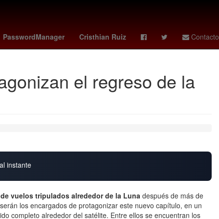
a post créditos superman
kate beckinsale
jump blackpink
PasswordManager
Cristhian Ruiz
Contacto
agonizan el regreso de la
al instante
 de vuelos tripulados alrededor de la Luna
después de más de
s serán los encargados de protagonizar este nuevo capítulo, en un
ido completo alrededor del satélite. Entre ellos se encuentran los