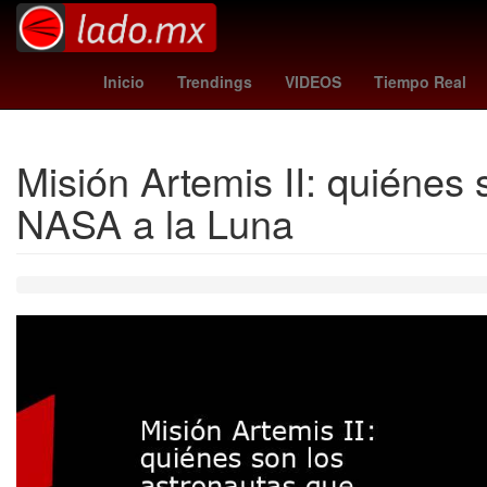
Gales
Atlante Fútbol Club
turquía - españa
christophe
Inicio
Trendings
VIDEOS
Tiempo Real
Misión Artemis II: quiénes 
NASA a la Luna