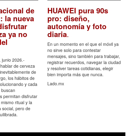
acional de
HUAWEI pura 90s
: la nueva
pro: diseño,
isfrutar
autonomía y foto
.
za ya no
diaria
el
En un momento en el que el móvil ya
no sirve solo para contestar
mensajes, sino también para trabajar,
 junio 2026.-
registrar recuerdos, navegar la ciudad
hablar de cerveza
y resolver tareas cotidianas, elegir
 inevitablemente de
bien importa más que nunca.
go, los hábitos de
Lado.mx
olucionando y cada
 buscan
es permitan disfrutar
 mismo ritual y la
 social, pero de
ilibrada.