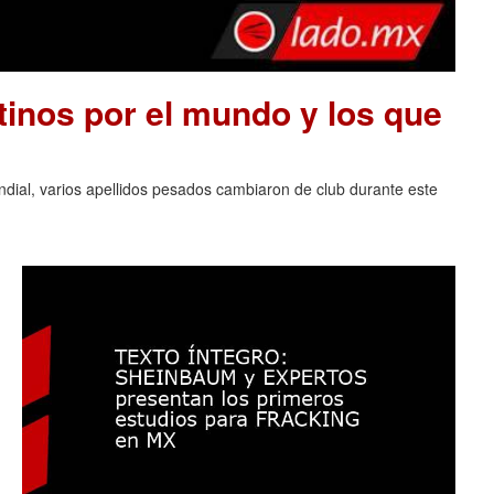
tinos por el mundo y los que
ndial, varios apellidos pesados cambiaron de club durante este