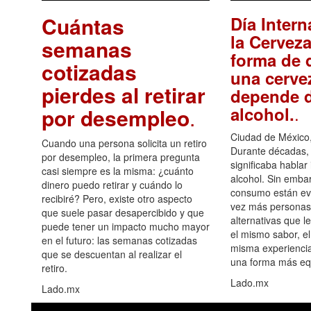
Cuántas
Día Intern
la Cerveza
semanas
forma de d
cotizadas
una cerve
pierdes al retirar
depende d
.
alcohol.
por desempleo
.
Ciudad de México,
Cuando una persona solicita un retiro
Durante décadas, 
por desempleo, la primera pregunta
significaba hablar
casi siempre es la misma: ¿cuánto
alcohol. Sin embar
dinero puedo retirar y cuándo lo
consumo están ev
recibiré? Pero, existe otro aspecto
vez más personas
que suele pasar desapercibido y que
alternativas que l
puede tener un impacto mucho mayor
el mismo sabor, el
en el futuro: las semanas cotizadas
misma experiencia
que se descuentan al realizar el
una forma más equ
retiro.
Lado.mx
Lado.mx