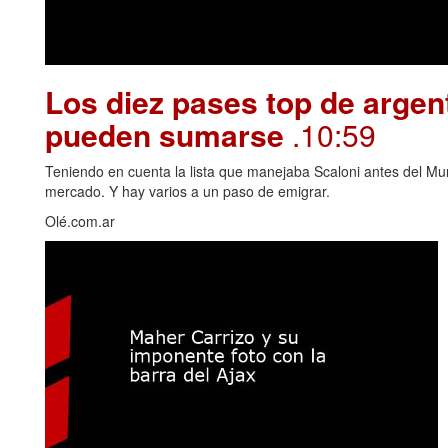
Los diez pases top de argen
pueden sumarse
.10:59
Teniendo en cuenta la lista que manejaba Scaloni antes del Mu
mercado. Y hay varios a un paso de emigrar.
Olé.com.ar