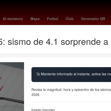
o Independiente Medellín
cruz
Capital Humano
giovani dos sant
Al momento
Mapa
Futbol
Club
Generador QR
6: sismo de 4.1 sorprende a
🚀 Mantente informado al instante, activa las n
Revisa la magnitud, hora y epicentro de los sismos
2026
Estadio Deportes