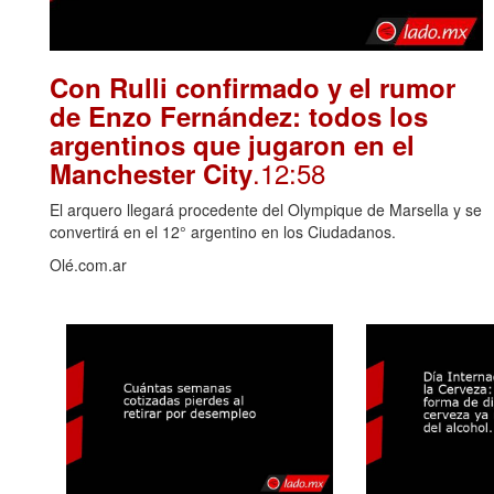
Con Rulli confirmado y el rumor
de Enzo Fernández: todos los
argentinos que jugaron en el
.12:58
Manchester City
El arquero llegará procedente del Olympique de Marsella y se
convertirá en el 12° argentino en los Ciudadanos.
Olé.com.ar