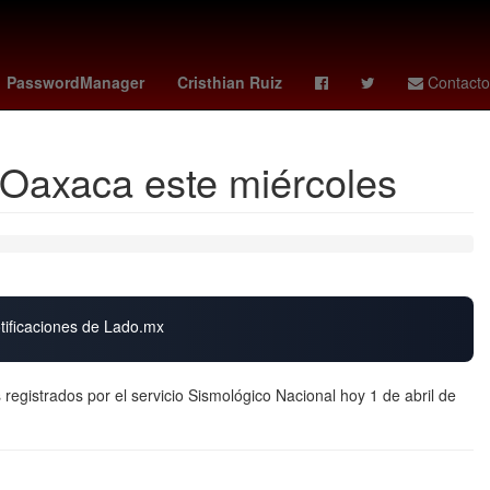
os
HBO
España
tabla general liga mx 2026
PasswordManager
Cristhian Ruiz
Contacto
 Oaxaca este miércoles
otificaciones de Lado.mx
 registrados por el servicio Sismológico Nacional hoy 1 de abril de