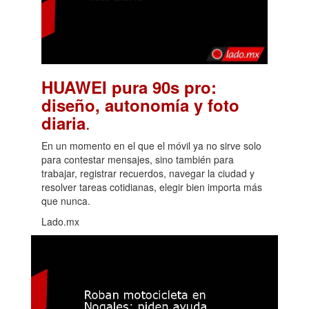
HUAWEI pura 90s pro:
diseño, autonomía y foto
.
diaria
En un momento en el que el móvil ya no sirve solo
para contestar mensajes, sino también para
trabajar, registrar recuerdos, navegar la ciudad y
resolver tareas cotidianas, elegir bien importa más
que nunca.
Lado.mx