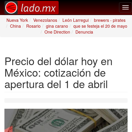
Tog
nav
Nueva York
Venezolanos
León Larregui
brewers - pirates
China
Rosario
gina carano
que se festeja el 20 de mayo
One Direction
Denuncia
Precio del dólar hoy en
México: cotización de
apertura del 1 de abril