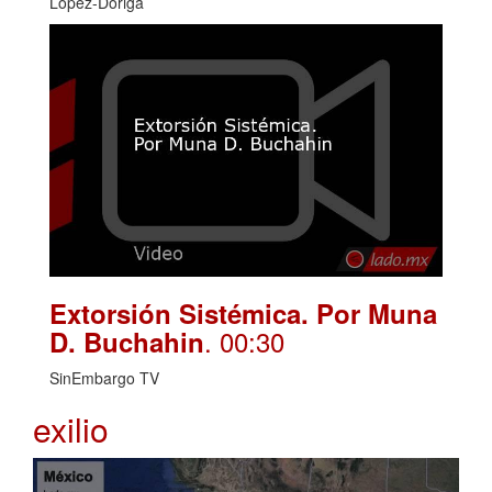
López-Dóriga
Extorsión Sistémica. Por Muna
. 00:30
D. Buchahin
SinEmbargo TV
exilio