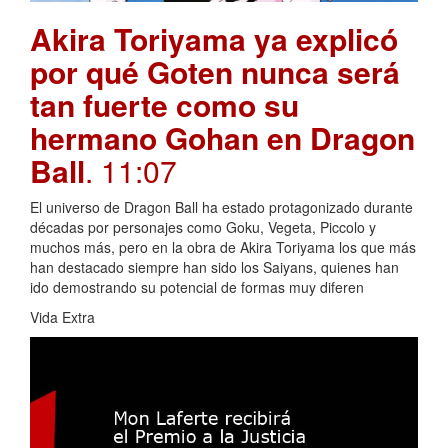
Akira Toriyama ya explicó
por qué Goten nunca será
tan fuerte como su
hermano Gohan en Dragon
Ball
. 11:07
El universo de Dragon Ball ha estado protagonizado durante
décadas por personajes como Goku, Vegeta, Piccolo y
muchos más, pero en la obra de Akira Toriyama los que más
han destacado siempre han sido los Saiyans, quienes han
ido demostrando su potencial de formas muy diferen
Vida Extra