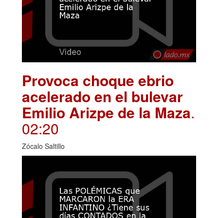
Provoca choque ebrio
acelerado en el bulevar
Emilio Arizpe de la Maza
.
02:20
Zócalo Saltillo