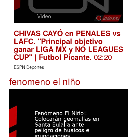
CHIVAS CAYÓ en PENALES vs
LAFC. "Principal objetivo
ganar LIGA MX y NO LEAGUES
. 02:20
CUP" | Futbol Picante
ESPN Deportes
fenomeno el niño