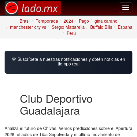
Toggl
navig
Brasil
Temporada
2024
Pago
gina carano
manchester city vs
Sergio Mattarella
Buffalo Bills
España
Perú
💙 Suscríbete a nuestras notificaciones y obtén noticias en
tiempo real
Club Deportivo
Guadalajara
Analiza el futuro de Chivas. Vemos predicciones sobre el Apertura
2026, el adiós de Tiba Sepúlveda y el último movimiento de