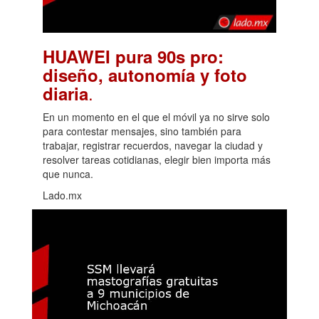
HUAWEI pura 90s pro:
diseño, autonomía y foto
.
diaria
En un momento en el que el móvil ya no sirve solo
para contestar mensajes, sino también para
trabajar, registrar recuerdos, navegar la ciudad y
resolver tareas cotidianas, elegir bien importa más
que nunca.
Lado.mx