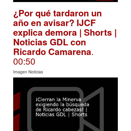
¿Por qué tardaron un
año en avisar? IJCF
explica demora | Shorts |
Noticias GDL con
Ricardo Camarena
.
00:50
Imagen Noticias