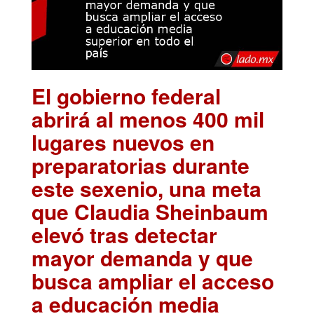
El gobierno federal
abrirá al menos 400 mil
lugares nuevos en
preparatorias durante
este sexenio, una meta
que Claudia Sheinbaum
elevó tras detectar
mayor demanda y que
busca ampliar el acceso
a educación media