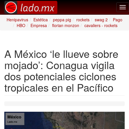
Tog
nav
Henipavirus
Estética
peppa pig
rockets
swag 2
Pago
HBO
Empresa
florian monzon
cavaliers - rockets
A México ‘le llueve sobre
mojado’: Conagua vigila
dos potenciales ciclones
tropicales en el Pacífico