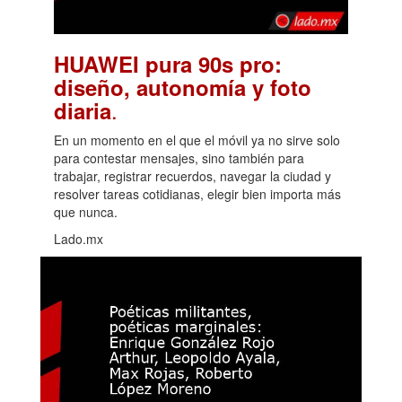
HUAWEI pura 90s pro:
diseño, autonomía y foto
.
diaria
En un momento en el que el móvil ya no sirve solo
para contestar mensajes, sino también para
trabajar, registrar recuerdos, navegar la ciudad y
resolver tareas cotidianas, elegir bien importa más
que nunca.
Lado.mx