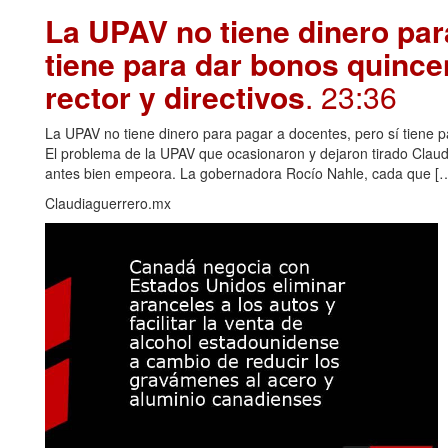
La UPAV no tiene dinero par
tiene para dar bonos quince
rector y directivos
. 23:36
La UPAV no tiene dinero para pagar a docentes, pero sí tiene pa
El problema de la UPAV que ocasionaron y dejaron tirado Claudi
antes bien empeora. La gobernadora Rocío Nahle, cada que […
Claudiaguerrero.mx