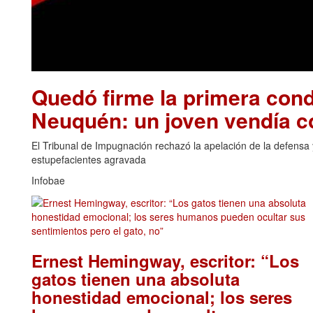
Quedó firme la primera cond
Neuquén: un joven vendía 
El Tribunal de Impugnación rechazó la apelación de la defensa y
estupefacientes agravada
Infobae
Ernest Hemingway, escritor: “Los
gatos tienen una absoluta
honestidad emocional; los seres