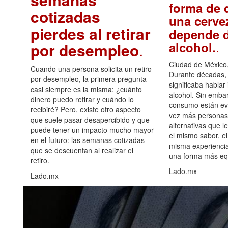
forma de d
cotizadas
una cerve
pierdes al retirar
depende d
.
alcohol.
por desempleo
.
Ciudad de México,
Cuando una persona solicita un retiro
Durante décadas, 
por desempleo, la primera pregunta
significaba hablar
casi siempre es la misma: ¿cuánto
alcohol. Sin embar
dinero puedo retirar y cuándo lo
consumo están ev
recibiré? Pero, existe otro aspecto
vez más personas
que suele pasar desapercibido y que
alternativas que l
puede tener un impacto mucho mayor
el mismo sabor, el
en el futuro: las semanas cotizadas
misma experiencia
que se descuentan al realizar el
una forma más equ
retiro.
Lado.mx
Lado.mx