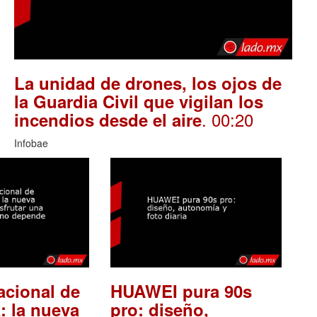
La unidad de drones, los ojos de
la Guardia Civil que vigilan los
. 00:20
incendios desde el aire
Infobae
acional de
HUAWEI pura 90s
: la nueva
pro: diseño,