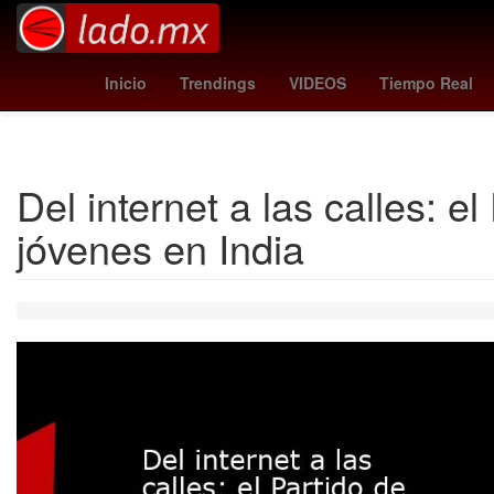
sorteo lotería nacional
Dólar estadounidense
Nueva York
Inicio
Trendings
VIDEOS
Tiempo Real
Del internet a las calles: 
jóvenes en India