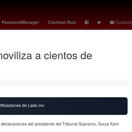
ones la casa de los famosos mexico 2026
amanda anisimova
PasswordManager
Cristhian Ruiz
Contacto
moviliza a cientos de
otificaciones de Lado.mx
 declaraciones del presidente del Tribunal Supremo, Surya Kant