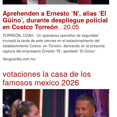
Aprehenden a Ernesto ‘N’, alias ‘El
Güino’, durante despliegue policial
. 20:05
en Costco Torreón
TORREÓN, COAH.- Un aparatoso operativo de seguridad
irrumpió la tarde de este viernes en el estacionamiento del
establecimiento Costco, en Torreón, derivando en la presunta
captura del empresario Ernesto “N”, apodado “El Güino”.
Vanguardia.com.mx
votaciones la casa de los
famosos mexico 2026