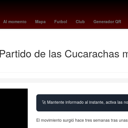
Guillermo Almada
Madrid
Aguascalientes
obsession
votaci
Al momento
Mapa
Futbol
Club
Generador QR
27 de marzo
el Partido de las Cucarachas 
🚀 Mantente informado al instante, activa las n
El movimiento surgió hace tres semanas tras unas