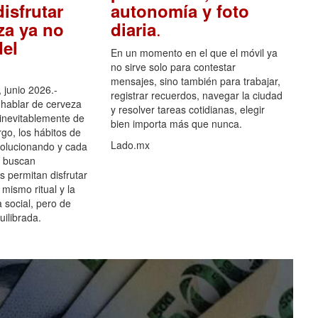
isfrutar
autonomía y foto
.
za ya no
diaria
el
En un momento en el que el móvil ya
no sirve solo para contestar
mensajes, sino también para trabajar,
 junio 2026.-
registrar recuerdos, navegar la ciudad
hablar de cerveza
y resolver tareas cotidianas, elegir
 inevitablemente de
bien importa más que nunca.
go, los hábitos de
Lado.mx
olucionando y cada
 buscan
es permitan disfrutar
 mismo ritual y la
 social, pero de
ilibrada.