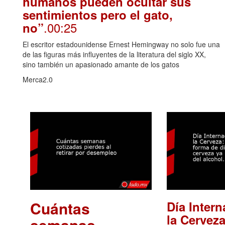
humanos pueden ocultar sus
sentimientos pero el gato,
.00:25
no”
El escritor estadounidense Ernest Hemingway no solo fue una
de las figuras más influyentes de la literatura del siglo XX,
sino también un apasionado amante de los gatos
Merca2.0
Cuántas
Día Intern
la Cerveza
semanas