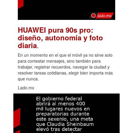
HUAWEI pura 90s pro:
diseño, autonomía y foto
.
diaria
En un momento en el que el móvil ya no sirve solo
para contestar mensajes, sino también para
trabajar, registrar recuerdos, navegar la ciudad y
resolver tareas cotidianas, elegir bien importa más
que nunca.
Lado.mx