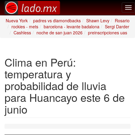
Tog
nav
Nueva York
padres vs diamondbacks
Shawn Levy
Rosario
rockies - mets
barcelona - levante badalona
Sergi Darder
Cashless
noche de san juan 2026
preinscripciones uas
Clima en Perú:
temperatura y
probabilidad de lluvia
para Huancayo este 6 de
junio