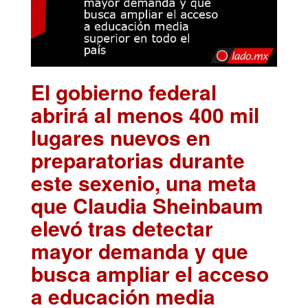
El gobierno federal
abrirá al menos 400 mil
lugares nuevos en
preparatorias durante
este sexenio, una meta
que Claudia Sheinbaum
elevó tras detectar
mayor demanda y que
busca ampliar el acceso
a educación media