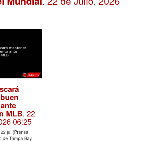
el Mundial
. 22 de Julio, 2026
scará
 buen
ante
. 22
en MLB
2026 06:25
22 jul (Prensa
nto de Tampa Bay