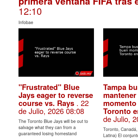
primera ventana FIFA tras 
12:10
Infobae
"Frustrated" Blue
Tampa bu
Jays eager to reverse
mantener
. 22
course vs. Rays
momento 
de Julio, 2026 08:08
Toronto 
de Julio, 
The Toronto Blue Jays will be out to
salvage what they can from a
Toronto, Canadá, 
guaranteed losing homestand
Latina) El conju