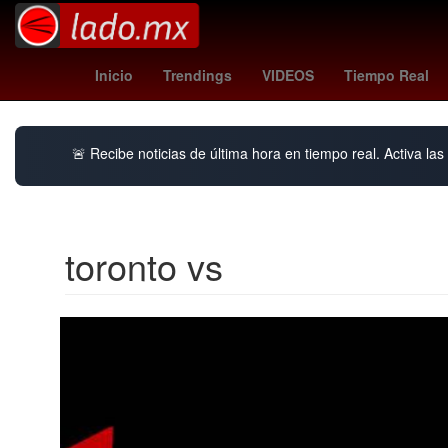
unión - lanús
costco torreon
regreso a cl
Inicio
Trendings
VIDEOS
Tiempo Real
🚨 Recibe noticias de última hora en tiempo real. Activa las 
toronto vs