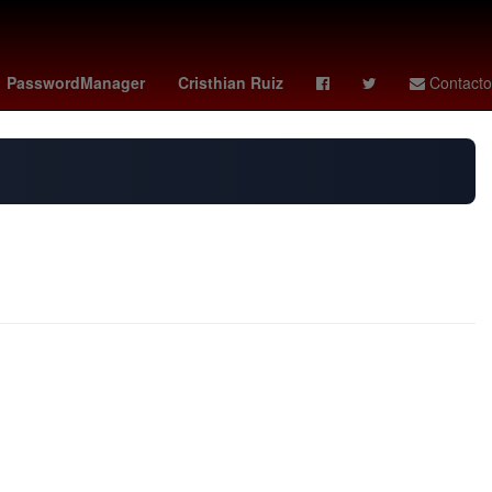
to Alvarado
tabla leagues cup
ranking fifa
PasswordManager
Cristhian Ruiz
Contacto