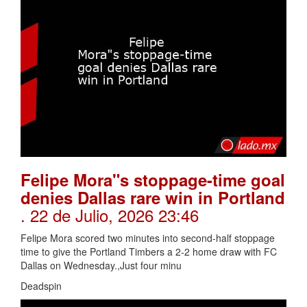
Felipe Mora"s stoppage-time goal
denies Dallas rare win in Portland
. 22 de Julio, 2026 23:46
Felipe Mora scored two minutes into second-half stoppage
time to give the Portland Timbers a 2-2 home draw with FC
Dallas on Wednesday.,Just four minu
Deadspin