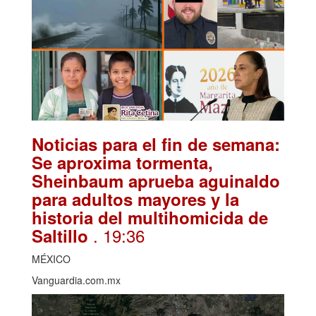
Noticias para el fin de semana:
Se aproxima tormenta,
Sheinbaum aprueba aguinaldo
para adultos mayores y la
historia del multihomicida de
. 19:36
Saltillo
MÉXICO
Vanguardia.com.mx