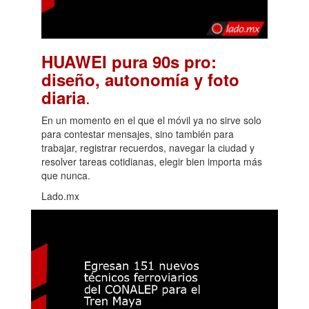
HUAWEI pura 90s pro:
diseño, autonomía y foto
.
diaria
En un momento en el que el móvil ya no sirve solo
para contestar mensajes, sino también para
trabajar, registrar recuerdos, navegar la ciudad y
resolver tareas cotidianas, elegir bien importa más
que nunca.
Lado.mx