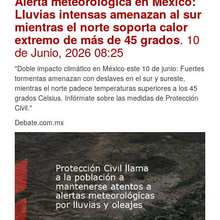
Alerta meteorológica en México:
Lluvias intensas amenazan al sur
mientras el norte soporta calor
. 10
extremo de más de 45 grados
de Junio, 2026 08:25
"Doble impacto climático en México este 10 de junio: Fuertes
tormentas amenazan con deslaves en el sur y sureste,
mientras el norte padece temperaturas superiores a los 45
grados Celsius. Infórmate sobre las medidas de Protección
Civil."
Debate.com.mx