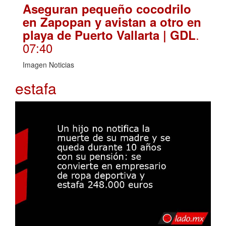
Aseguran pequeño cocodrilo
en Zapopan y avistan a otro en
.
playa de Puerto Vallarta | GDL
07:40
Imagen Noticias
estafa