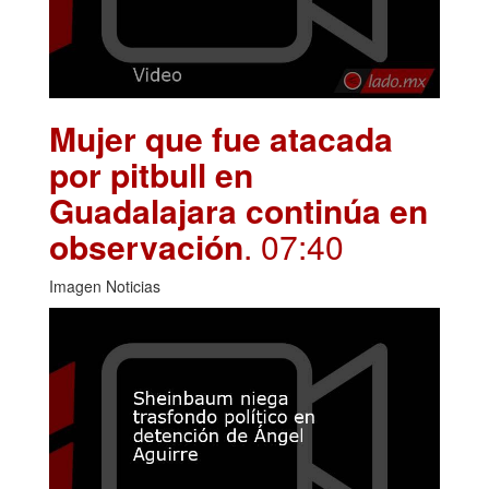
Mujer que fue atacada
por pitbull en
Guadalajara continúa en
observación
. 07:40
Imagen Noticias