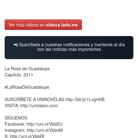
Ver más videos en
videos.lado.mx
📲 Suscríbete a nuestras notificaciones y mantente al día
con las noticias más importantes
La Rosa de Guadalupe
Capítulo: 2311
#LaRosaDeGuadalupe
SUSCRÍBETE A UNINOVELAS http://bit.ly/1LxgH0B
VISITA: http://univision.com
SÍGUENOS
Facebook: http://uni.vi/VbbEU
Instagram: http://uni.vi/VbbvM
X: http://uni.vi/VbbRf