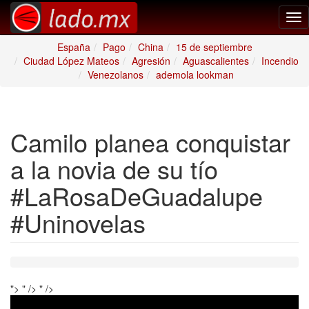
Tog
nav
España
Pago
China
15 de septiembre
Ciudad López Mateos
Agresión
Aguascalientes
Incendio
Venezolanos
ademola lookman
Camilo planea conquistar
a la novia de su tío
#LaRosaDeGuadalupe
#Uninovelas
">
" />
" />