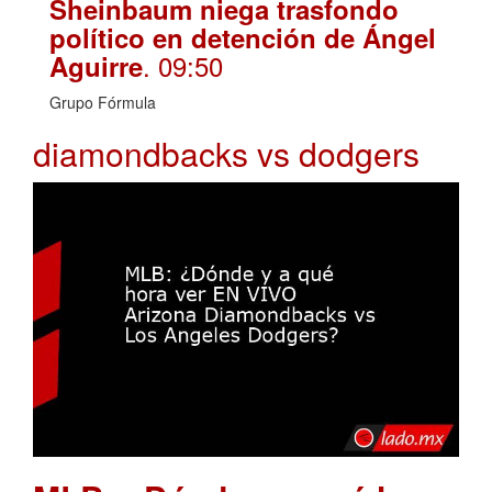
Sheinbaum niega trasfondo
político en detención de Ángel
. 09:50
Aguirre
Grupo Fórmula
diamondbacks vs dodgers