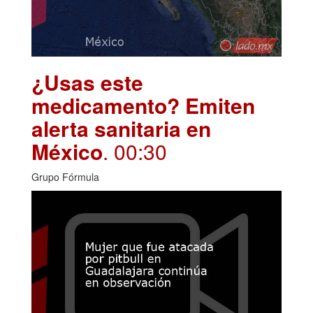
¿Usas este
medicamento? Emiten
alerta sanitaria en
México
. 00:30
Grupo Fórmula