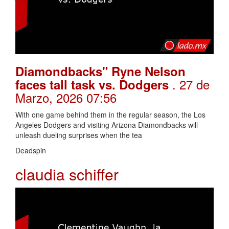
Diamondbacks" Ryne Nelson
. 27 de
faces tall task vs. Dodgers
Marzo, 2026 07:56
With one game behind them in the regular season, the Los
Angeles Dodgers and visiting Arizona Diamondbacks will
unleash dueling surprises when the tea
Deadspin
claudia schiffer