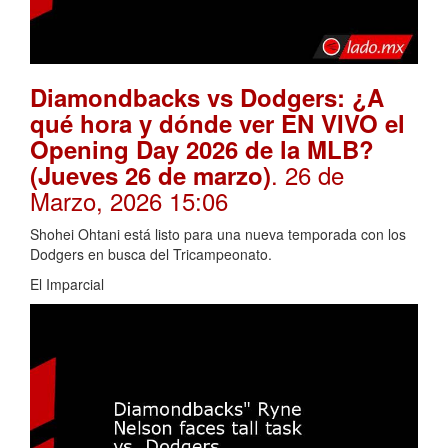
Diamondbacks vs Dodgers: ¿A
qué hora y dónde ver EN VIVO el
Opening Day 2026 de la MLB?
. 26 de
(Jueves 26 de marzo)
Marzo, 2026 15:06
Shohei Ohtani está listo para una nueva temporada con los
Dodgers en busca del Tricampeonato.
El Imparcial