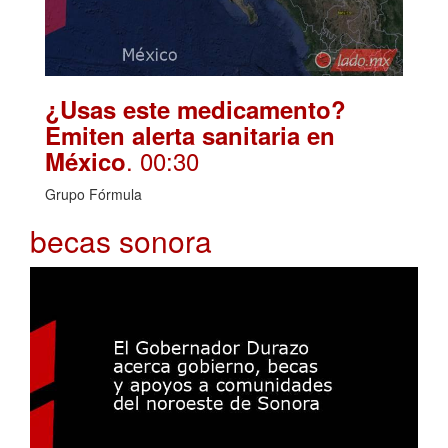
¿Usas este medicamento?
Emiten alerta sanitaria en
. 00:30
México
Grupo Fórmula
becas sonora