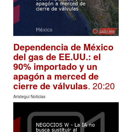
Dependencia de México
del gas de EE.UU.: el
90% importado y un
apagón a merced de
cierre de válvulas
. 20:20
Aristegui Noticias