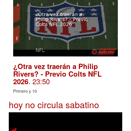
¿Otra vez traerán a Philip
Rivers? - Previo Colts NFL
. 23:50
2026
Primero y 10
hoy no circula sabatino