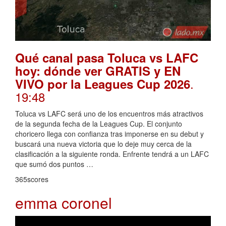
Qué canal pasa Toluca vs LAFC
hoy: dónde ver GRATIS y EN
.
VIVO por la Leagues Cup 2026
19:48
Toluca vs LAFC será uno de los encuentros más atractivos
de la segunda fecha de la Leagues Cup. El conjunto
choricero llega con confianza tras imponerse en su debut y
buscará una nueva victoria que lo deje muy cerca de la
clasificación a la siguiente ronda. Enfrente tendrá a un LAFC
que sumó dos puntos …
365scores
emma coronel