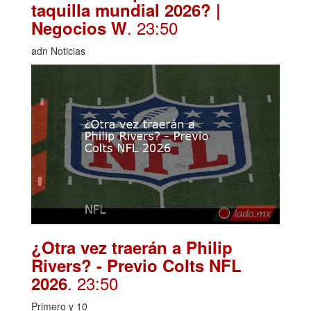
taquilla mundial 2026? |
. 23:50
Negocios W
adn Noticias
¿Otra vez traerán a Philip
Rivers? - Previo Colts NFL
. 23:50
2026
Primero y 10