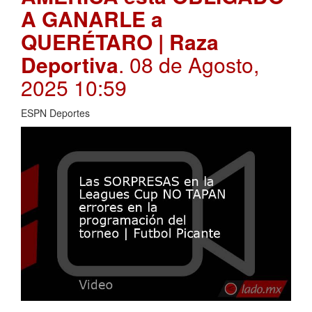
A GANARLE a
QUERÉTARO | Raza
Deportiva
. 08 de Agosto,
2025 10:59
ESPN Deportes