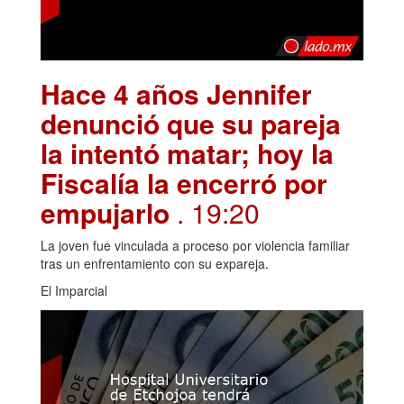
Hace 4 años Jennifer
denunció que su pareja
la intentó matar; hoy la
Fiscalía la encerró por
empujarlo
. 19:20
La joven fue vinculada a proceso por violencia familiar
tras un enfrentamiento con su expareja.
El Imparcial