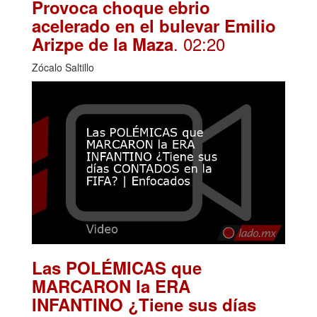
Provoca choque ebrio
acelerado en el bulevar Emilio
. 02:20
Arizpe de la Maza
Zócalo Saltillo
Las POLÉMICAS que
MARCARON la ERA
INFANTINO ¿Tiene sus días