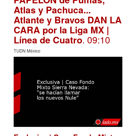
Atlas y Pachuca...
Atlante y Bravos DAN LA
CARA por la Liga MX |
Línea de Cuatro
. 09:10
TUDN México