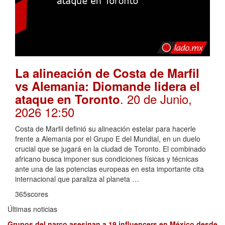
La alineación de Costa de Marfil
vs Alemania: Diomande lidera el
. 20 de Junio,
ataque en Toronto
2026 12:50
Costa de Marfil definió su alineación estelar para hacerle
frente a Alemania por el Grupo E del Mundial, en un duelo
crucial que se jugará en la ciudad de Toronto. El combinado
africano busca imponer sus condiciones físicas y técnicas
ante una de las potencias europeas en esta importante cita
internacional que paraliza al planeta …
365scores
Últimas noticias
Grupos del narco asesinan a 19 influencers en México desde