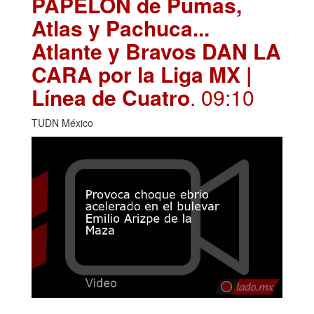
PAPELÓN de Pumas,
Atlas y Pachuca...
Atlante y Bravos DAN LA
CARA por la Liga MX |
Línea de Cuatro
. 09:10
TUDN México