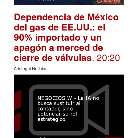
Dependencia de México
del gas de EE.UU.: el
90% importado y un
apagón a merced de
cierre de válvulas
. 20:20
Aristegui Noticias