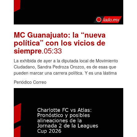
MC Guanajuato: la “nueva
política” con los vicios de
.05:33
siempre
La exhibida de ayer a la diputada local de Movimiento
Ciudadano, Sandra Pedroza Orozco, es de esas que
pueden marcar una carrera política. Y es una lástima
Periódico Correo