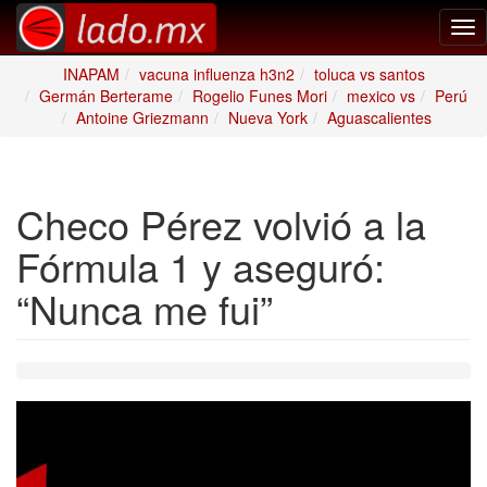
Tog
nav
INAPAM
vacuna influenza h3n2
toluca vs santos
Germán Berterame
Rogelio Funes Mori
mexico vs
Perú
Antoine Griezmann
Nueva York
Aguascalientes
Checo Pérez volvió a la
Fórmula 1 y aseguró:
“Nunca me fui”