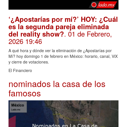
‘¿Apostarías por mí?’ HOY: ¿Cuál
es la segunda pareja eliminada
. 01 de Febrero,
del reality show?
2026 19:46
A qué hora y dónde ver la eliminación de ¿Apostarías por
Mí? hoy domingo 1 de febrero en México: horario, canal, ViX
y cierre de votaciones.
El Financiero
nominados la casa de los
famosos