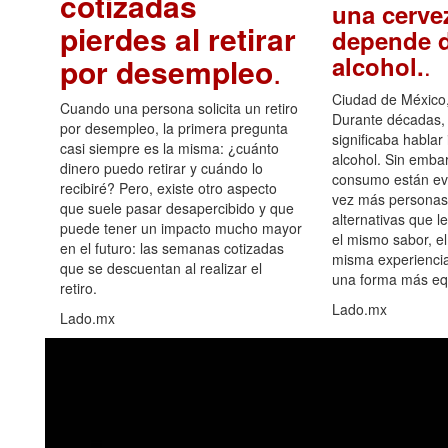
cotizadas
una cerve
pierdes al retirar
depende d
.
alcohol.
por desempleo
.
Ciudad de México,
Cuando una persona solicita un retiro
Durante décadas, 
por desempleo, la primera pregunta
significaba hablar
casi siempre es la misma: ¿cuánto
alcohol. Sin embar
dinero puedo retirar y cuándo lo
consumo están ev
recibiré? Pero, existe otro aspecto
vez más personas
que suele pasar desapercibido y que
alternativas que l
puede tener un impacto mucho mayor
el mismo sabor, el
en el futuro: las semanas cotizadas
misma experiencia
que se descuentan al realizar el
una forma más equ
retiro.
Lado.mx
Lado.mx