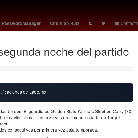
Calor
Selección de fútbol de Gabón
Marc Cucurella
PasswordManager
Cristhian Ruiz
Contacto
 segunda noche del partido
otificaciones de Lado.mx
dos Unidos; El guardia de Golden State Warriors Stephen Curry (30
tra los Minnesota Timberwolves en el cuarto cuarto en Target
magen
dos consecutivos por primera vez esta temporada.