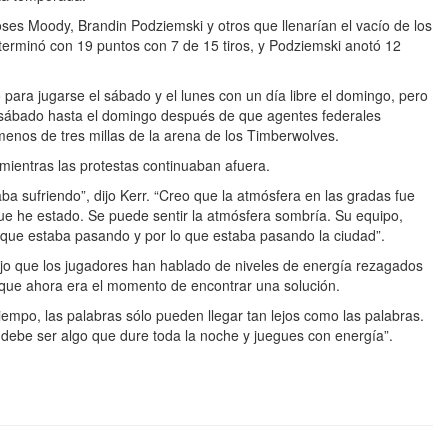
ses Moody, Brandin Podziemski y otros que llenarían el vacío de los
terminó con 19 puntos con 7 de 15 tiros, y Podziemski anotó 12
para jugarse el sábado y el lunes con un día libre el domingo, pero
l sábado hasta el domingo después de que agentes federales
menos de tres millas de la arena de los Timberwolves.
o mientras las protestas continuaban afuera.
a sufriendo”, dijo Kerr. “Creo que la atmósfera en las gradas fue
que he estado. Se puede sentir la atmósfera sombría. Su equipo,
que estaba pasando y por lo que estaba pasando la ciudad”.
ijo que los jugadores han hablado de niveles de energía rezagados
 que ahora era el momento de encontrar una solución.
tiempo, las palabras sólo pueden llegar tan lejos como las palabras.
debe ser algo que dure toda la noche y juegues con energía”.