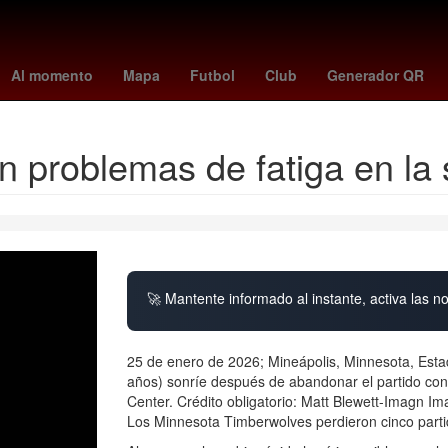
ntes
Amistosos
Brasil
China
frankfurt - hoffenheim
#OndaDe
Al momento
Mapa
Futbol
Club
Generador QR
n problemas de fatiga en la
🚀 Mantente informado al instante, activa las n
25 de enero de 2026; Mineápolis, Minnesota, Esta
años) sonríe después de abandonar el partido con
Center. Crédito obligatorio: Matt Blewett-Imagn I
Los Minnesota Timberwolves perdieron cinco parti