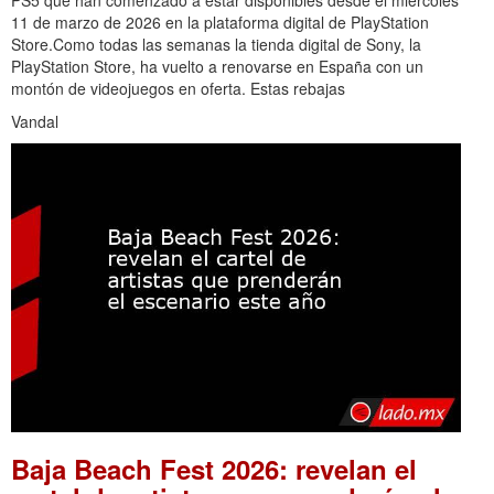
PS5 que han comenzado a estar disponibles desde el miércoles
11 de marzo de 2026 en la plataforma digital de PlayStation
Store.Como todas las semanas la tienda digital de Sony, la
PlayStation Store, ha vuelto a renovarse en España con un
montón de videojuegos en oferta. Estas rebajas
Vandal
Baja Beach Fest 2026: revelan el