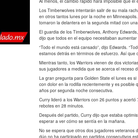
Al menos, el cambio rápido hará imposible que el
Los Timberwolves intentarán salir de su mala rac
en otros tantos lunes por la noche en Minneapolis
tomaron la delantera en la segunda mitad con una 
El guardia de los Timberwolves, Anthony Edwards, l
dijo que todos en el equipo necesitaban aumentar 
“Todo el mundo está cansado”, dijo Edwards. “Todos
estamos detrás en términos de esfuerzo. Así que 
Mientras tanto, los Warriors vienen de dos victori
sus jugadores a medida que se acerca el receso del
La gran pregunta para Golden State el lunes es si 
con dolor en la rodilla recientemente y es posible
años por segunda noche consecutiva.
Curry lideró a los Warriors con 26 puntos y acertó
rebotes en 28 minutos.
Después del partido, Curry dijo que estaba optimist
esperar a ver cómo se sentía en la mañana.
No se espera que otros dos jugadores veteranos de
dúo no ha participado en partidos consecutivos e