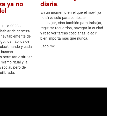
.
za ya no
diaria
el
En un momento en el que el móvil ya
no sirve solo para contestar
mensajes, sino también para trabajar,
 junio 2026.-
registrar recuerdos, navegar la ciudad
hablar de cerveza
y resolver tareas cotidianas, elegir
 inevitablemente de
bien importa más que nunca.
go, los hábitos de
Lado.mx
olucionando y cada
 buscan
es permitan disfrutar
 mismo ritual y la
 social, pero de
ilibrada.