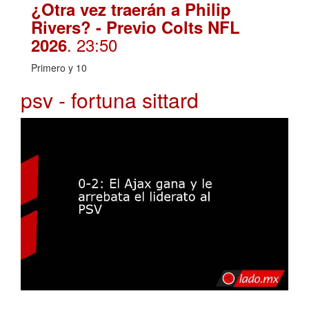
¿Otra vez traerán a Philip
Rivers? - Previo Colts NFL
. 23:50
2026
Primero y 10
psv - fortuna sittard