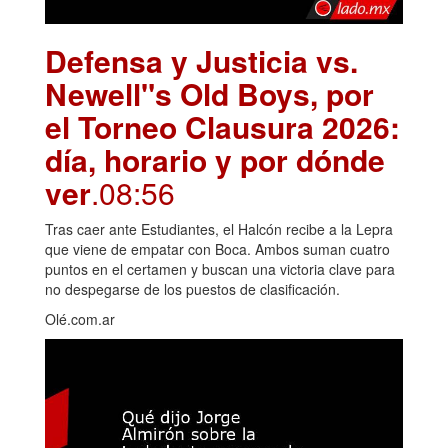
Defensa y Justicia vs.
Newell"s Old Boys, por
el Torneo Clausura 2026:
día, horario y por dónde
ver
.08:56
Tras caer ante Estudiantes, el Halcón recibe a la Lepra
que viene de empatar con Boca. Ambos suman cuatro
puntos en el certamen y buscan una victoria clave para
no despegarse de los puestos de clasificación.
Olé.com.ar