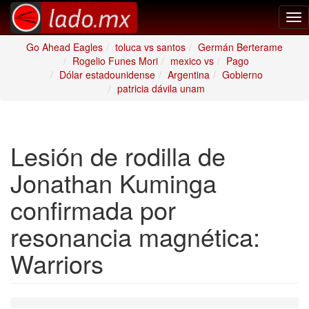
Tog
nav
Go Ahead Eagles
toluca vs santos
Germán Berterame
Rogelio Funes Mori
mexico vs
Pago
Dólar estadounidense
Argentina
Gobierno
patricia dávila unam
Lesión de rodilla de
Jonathan Kuminga
confirmada por
resonancia magnética:
Warriors