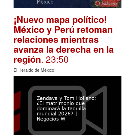
¡Nuevo mapa político!
México y Perú retoman
relaciones mientras
avanza la derecha en la
región
. 23:50
El Heraldo de México