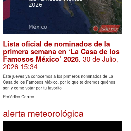
Lista oficial de nominados de la
primera semana en ‘La Casa de los
. 30 de Julio,
Famosos México’ 2026
2026 15:34
Este jueves ya conocemos a los primeros nominados de La
Casa de los Famosos México, por lo que te diremos quiénes
son y como votar por tu favorito
Periódico Correo
alerta meteorológica