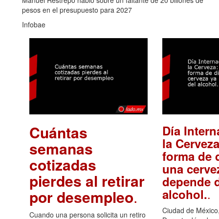
Manuel Restrepo habló sobre un faltante de 20 billones de
pesos en el presupuesto para 2027
Infobae
Cuántas
Día Intern
la Cerveza
semanas
forma de d
cotizadas
una cerve
pierdes al retirar
depende d
.
alcohol.
por desempleo
.
Ciudad de México,
Cuando una persona solicita un retiro