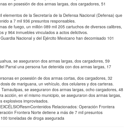
onas en posesión de dos armas largas, dos cargadores, 51
mil elementos de la Secretaría de la Defensa Nacional (Defensa) que
enido a 7 mil 936 presuntos responsables.
as de fuego, un millón 089 mil 205 cartuchos de diversos calibres,
s y 964 inmuebles vinculados a actos delictivos.
a Guardia Nacional y del Ejército Mexicano han decomisado 101
huahua, se aseguraron dos armas largas, dos cargadores, 59
del Parral una persona fue detenida con dos armas largas, 17
ersonas en posesión de dos armas cortas, dos cargadores, 32
dosis de mariguana, un vehículo, dos celulares y dos carteras.
, Tamaulipas, se aseguraron dos armas largas, ocho cargadores, 48
tra acción, en el mismo municipio, se aseguraron dos armas largas,
os explosivos improvisados.
CÉLSIOResmContenidos Relacionados: Operación Frontera
ración Frontera Norte detiene a más de 7 mil presuntos
 100 toneladas de droga asegurada