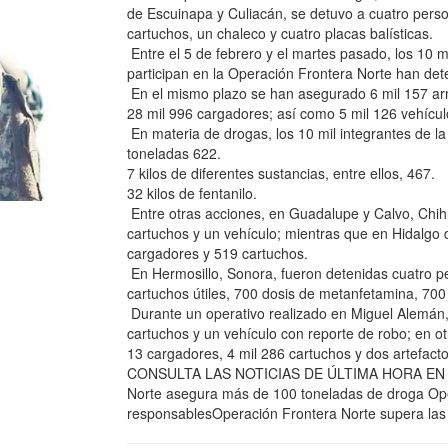
de Escuinapa y Culiacán, se detuvo a cuatro pers
cartuchos, un chaleco y cuatro placas balísticas.
Entre el 5 de febrero y el martes pasado, los 10 
participan en la Operación Frontera Norte han det
En el mismo plazo se han asegurado 6 mil 157 arm
28 mil 996 cargadores; así como 5 mil 126 vehículo
En materia de drogas, los 10 mil integrantes de l
toneladas 622.
7 kilos de diferentes sustancias, entre ellos, 467.
32 kilos de fentanilo.
Entre otras acciones, en Guadalupe y Calvo, Chi
cartuchos y un vehículo; mientras que en Hidalgo 
cargadores y 519 cartuchos.
En Hermosillo, Sonora, fueron detenidas cuatro p
cartuchos útiles, 700 dosis de metanfetamina, 700 
Durante un operativo realizado en Miguel Alemán
cartuchos y un vehículo con reporte de robo; en o
13 cargadores, 4 mil 286 cartuchos y dos artefact
CONSULTA LAS NOTICIAS DE ÚLTIMA HORA EN EX
Norte asegura más de 100 toneladas de droga Ope
responsablesOperación Frontera Norte supera las