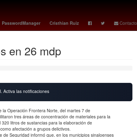
portugal vs
Venezolanos
PasswordManager
Cristhian Ruiz
Contacto
dos en 26 mdp
. Activa las notificaciones
e la Operación Frontera Norte, del martes 7 de
ilitaron tres áreas de concentración de materiales para la
320 litros de sustancias para la elaboración de
como afectación a grupos delictivos.
te de Seguridad informó que, en los municipios sinaloenses