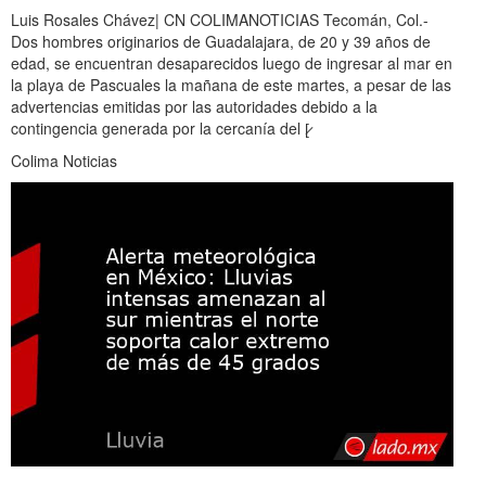
Luis Rosales Chávez| CN COLIMANOTICIAS Tecomán, Col.-
Dos hombres originarios de Guadalajara, de 20 y 39 años de
edad, se encuentran desaparecidos luego de ingresar al mar en
la playa de Pascuales la mañana de este martes, a pesar de las
advertencias emitidas por las autoridades debido a la
contingencia generada por la cercanía del [̷
Colima Noticias