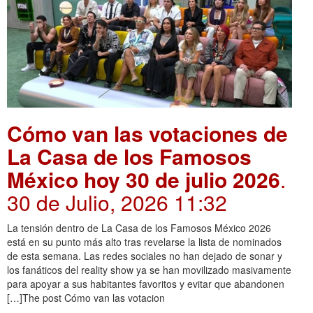
Cómo van las votaciones de
La Casa de los Famosos
México hoy 30 de julio 2026
.
30 de Julio, 2026 11:32
La tensión dentro de La Casa de los Famosos México 2026
está en su punto más alto tras revelarse la lista de nominados
de esta semana. Las redes sociales no han dejado de sonar y
los fanáticos del reality show ya se han movilizado masivamente
para apoyar a sus habitantes favoritos y evitar que abandonen
[…]The post Cómo van las votacion