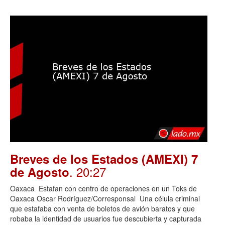
Breves de los Estados (AMEXI) 7
. 20:27
de Agosto
Oaxaca Estafan con centro de operaciones en un Toks de
Oaxaca Oscar Rodríguez/Corresponsal Una célula criminal
que estafaba con venta de boletos de avión baratos y que
robaba la identidad de usuarios fue descubierta y capturada