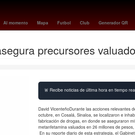
nia
Empresa
Venezuela
Quintana Roo
Epidemiología
Perú
Al momento
Mapa
Futbol
Club
Generador QR
asegura precursores valua
🚨 Recibe noticias de última hora en tiempo real
David VicenteñoDurante las acciones relevantes d
octubre, en Cosalá, Sinaloa, se localizaron e inhab
fabricación de drogas, en donde se aseguraron mil 
metanfetamina valuados en 26 millones de pesos, 
En su reporte diario de esta estrategia, el Gabine