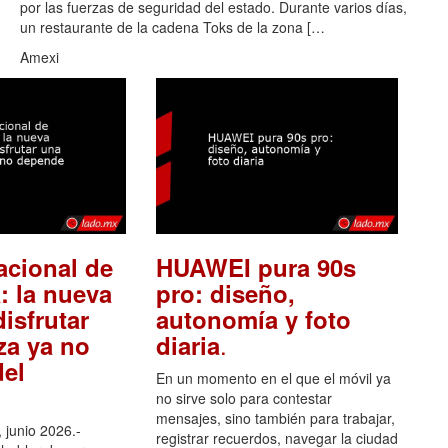
por las fuerzas de seguridad del estado. Durante varios días,
un restaurante de la cadena Toks de la zona […
Amexi
acional de
HUAWEI pura 90s
: la nueva
pro: diseño,
isfrutar
autonomía y foto
.
za ya no
diaria
el
En un momento en el que el móvil ya
no sirve solo para contestar
mensajes, sino también para trabajar,
 junio 2026.-
registrar recuerdos, navegar la ciudad