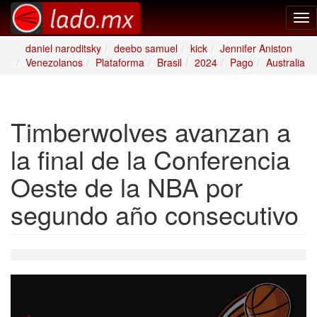
Tog
nav
daniel naroditsky
deebo samuel
kick
Jennifer Aniston
Venezolanos
Plataforma
Brasil
2024
Pago
Australia
Timberwolves avanzan a
la final de la Conferencia
Oeste de la NBA por
segundo año consecutivo