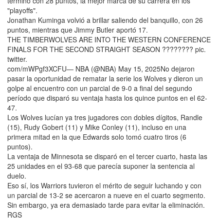
terminó con 28 puntos, la mejor marca de su carrera en los
"playoffs".
Jonathan Kuminga volvió a brillar saliendo del banquillo, con 26
puntos, mientras que Jimmy Butler aportó 17.
THE TIMBERWOLVES ARE INTO THE WESTERN CONFERENCE
FINALS FOR THE SECOND STRAIGHT SEASON ???????? pic.
twitter.
com/mWPgf3XCFU— NBA (@NBA) May 15, 2025No dejaron
pasar la oportunidad de rematar la serie los Wolves y dieron un
golpe al encuentro con un parcial de 9-0 a final del segundo
período que disparó su ventaja hasta los quince puntos en el 62-
47.
Los Wolves lucían ya tres jugadores con dobles dígitos, Randle
(15), Rudy Gobert (11) y Mike Conley (11), incluso en una
primera mitad en la que Edwards solo tomó cuatro tiros (6
puntos).
La ventaja de Minnesota se disparó en el tercer cuarto, hasta las
25 unidades en el 93-68 que parecía suponer la sentencia al
duelo.
Eso sí, los Warriors tuvieron el mérito de seguir luchando y con
un parcial de 13-2 se acercaron a nueve en el cuarto segmento.
Sin embargo, ya era demasiado tarde para evitar la eliminación.
RGS