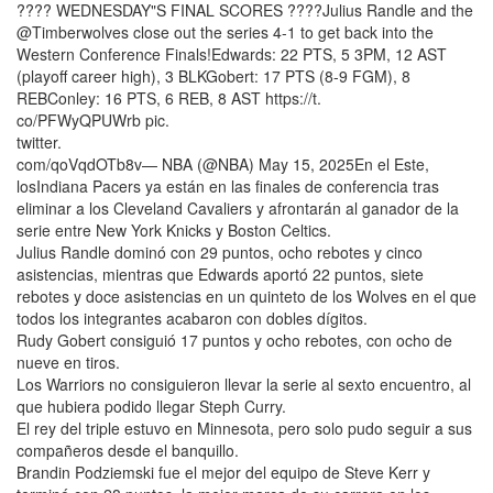
???? WEDNESDAY"S FINAL SCORES ????Julius Randle and the
@Timberwolves close out the series 4-1 to get back into the
Western Conference Finals!Edwards: 22 PTS, 5 3PM, 12 AST
(playoff career high), 3 BLKGobert: 17 PTS (8-9 FGM), 8
REBConley: 16 PTS, 6 REB, 8 AST https://t.
co/PFWyQPUWrb pic.
twitter.
com/qoVqdOTb8v— NBA (@NBA) May 15, 2025En el Este,
losIndiana Pacers ya están en las finales de conferencia tras
eliminar a los Cleveland Cavaliers y afrontarán al ganador de la
serie entre New York Knicks y Boston Celtics.
Julius Randle dominó con 29 puntos, ocho rebotes y cinco
asistencias, mientras que Edwards aportó 22 puntos, siete
rebotes y doce asistencias en un quinteto de los Wolves en el que
todos los integrantes acabaron con dobles dígitos.
Rudy Gobert consiguió 17 puntos y ocho rebotes, con ocho de
nueve en tiros.
Los Warriors no consiguieron llevar la serie al sexto encuentro, al
que hubiera podido llegar Steph Curry.
El rey del triple estuvo en Minnesota, pero solo pudo seguir a sus
compañeros desde el banquillo.
Brandin Podziemski fue el mejor del equipo de Steve Kerr y