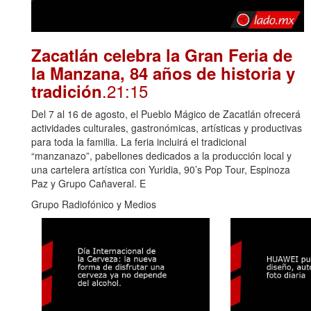
Zacatlán celebra la Gran Feria de
la Manzana, 84 años de historia y
.21:15
tradición
Del 7 al 16 de agosto, el Pueblo Mágico de Zacatlán ofrecerá
actividades culturales, gastronómicas, artísticas y productivas
para toda la familia. La feria incluirá el tradicional
“manzanazo”, pabellones dedicados a la producción local y
una cartelera artística con Yuridia, 90’s Pop Tour, Espinoza
Paz y Grupo Cañaveral. E
Grupo Radiofónico y Medios