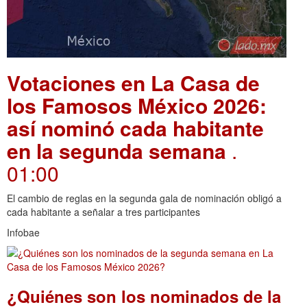
Votaciones en La Casa de
los Famosos México 2026:
así nominó cada habitante
en la segunda semana
.
01:00
El cambio de reglas en la segunda gala de nominación obligó a
cada habitante a señalar a tres participantes
Infobae
¿Quiénes son los nominados de la