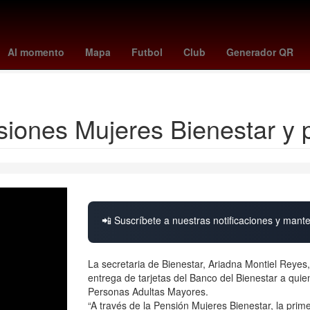
illies
tigers - blue jays
a que hora juega pumas vs pachuca
swa
Al momento
Mapa
Futbol
Club
Generador QR
yankees - mets
nsiones Mujeres Bienestar y
📲 Suscríbete a nuestras notificaciones y mante
La secretaria de Bienestar, Ariadna Montiel Reyes, i
entrega de tarjetas del Banco del Bienestar a quie
Personas Adultas Mayores.
“A través de la Pensión Mujeres Bienestar, la prim