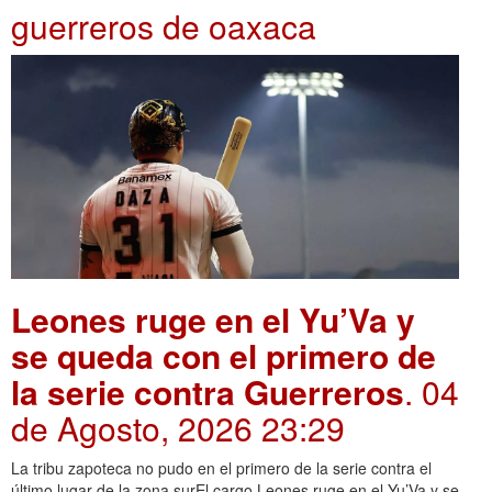
guerreros de oaxaca
Leones ruge en el Yu’Va y
se queda con el primero de
la serie contra Guerreros
. 04
de Agosto, 2026 23:29
La tribu zapoteca no pudo en el primero de la serie contra el
último lugar de la zona surEl cargo Leones ruge en el Yu’Va y se