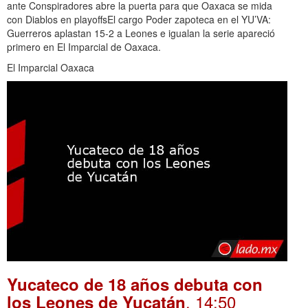
ante Conspiradores abre la puerta para que Oaxaca se mida
con Diablos en playoffsEl cargo Poder zapoteca en el YU’VA:
Guerreros aplastan 15-2 a Leones e igualan la serie apareció
primero en El Imparcial de Oaxaca.
El Imparcial Oaxaca
Yucateco de 18 años debuta con
. 14:50
los Leones de Yucatán