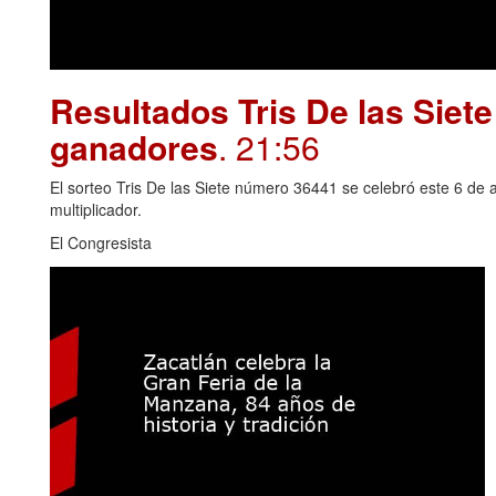
Resultados Tris De las Siet
ganadores
. 21:56
El sorteo Tris De las Siete número 36441 se celebró este 6 de 
multiplicador.
El Congresista