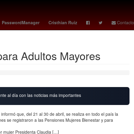
tch x ap
guardians - reds
vota la casa de los famosos mexico
PasswordManager
Cristhian Ruiz
Contacto
 para Adultos Mayores
nte al día con las noticias más importantes
nformó que, del 21 al 30 de abril, se realiza en todo el país la
nes se registraron a las Pensiones Mujeres Bienestar y para
er mujer Presidenta Claudia […]