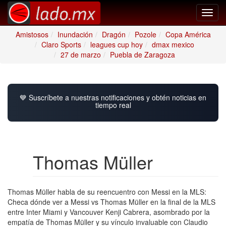
Toggl
navig
Amistosos
Inundación
Dragón
Pozole
Copa América
Claro Sports
leagues cup hoy
dmax mexico
27 de marzo
Puebla de Zaragoza
💙 Suscríbete a nuestras notificaciones y obtén noticias en
tiempo real
Thomas Müller
Thomas Müller habla de su reencuentro con Messi en la MLS:
Checa dónde ver a Messi vs Thomas Müller en la final de la MLS
entre Inter Miami y Vancouver Kenji Cabrera, asombrado por la
empatía de Thomas Müller y su vínculo invaluable con Claudio