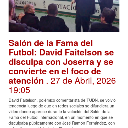
Salón de la Fama del
Futbol: David Faitelson se
disculpa con Joserra y se
convierte en el foco de
atención
. 27 de Abril, 2026
19:05
David Faitelson, polémico comentarista de TUDN, se volvió
tendencia luego de que en redes sociales se difundiera un
video donde aparece durante la votación del Salón de la
Fama del Futbol Internacional, en un momento en que se
disculpaba públicamente con José Ramón Fernández, con