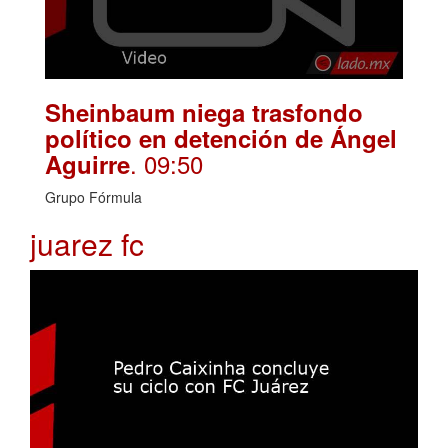
Sheinbaum niega trasfondo
político en detención de Ángel
. 09:50
Aguirre
Grupo Fórmula
juarez fc