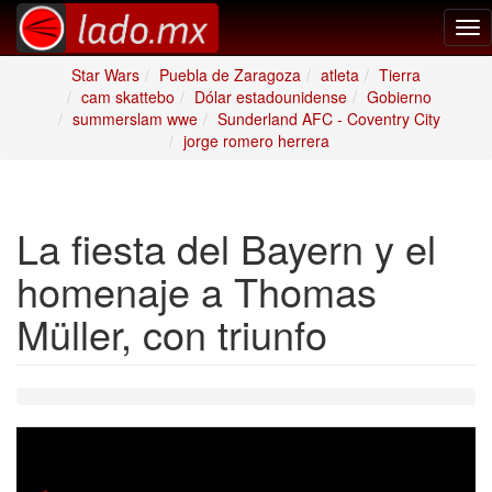
Tog
nav
Star Wars
Puebla de Zaragoza
atleta
Tierra
cam skattebo
Dólar estadounidense
Gobierno
summerslam wwe
Sunderland AFC - Coventry City
jorge romero herrera
La fiesta del Bayern y el
homenaje a Thomas
Müller, con triunfo