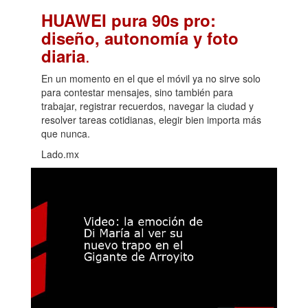
HUAWEI pura 90s pro:
diseño, autonomía y foto
.
diaria
En un momento en el que el móvil ya no sirve solo
para contestar mensajes, sino también para
trabajar, registrar recuerdos, navegar la ciudad y
resolver tareas cotidianas, elegir bien importa más
que nunca.
Lado.mx